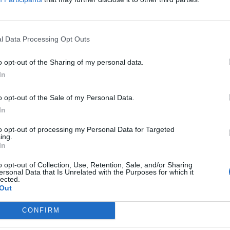
l Data Processing Opt Outs
o opt-out of the Sharing of my personal data.
κή Ταχυδρομική
Θέσεις εργασίας από τη
In
ά οδηγό δικύκλου στη
ΒΙΟΜΕΚ ΒΛΑΧΑΚΗΣ σε Σ
η
και Τρίπολη
o opt-out of the Sale of my Personal Data.
26 10:18
05/08/2026 11:34
In
to opt-out of processing my Personal Data for Targeted
ing.
In
o opt-out of Collection, Use, Retention, Sale, and/or Sharing
ersonal Data that Is Unrelated with the Purposes for which it
lected.
Out
CONFIRM