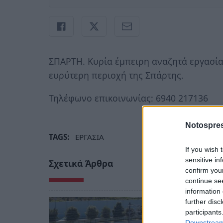
ΣΠΑΡΤΗ. Κυρία έμπειρη αναζητά εργασία
ευρύτερη περιοχή της Σπάρτης.
Τηλέφωνο επικοινωνίας: 6940 217136
Notospres
TAGS:
ΕΡΓΑΣΙΑ
If you wish 
sensitive in
Σχετικά Άρθρα
confirm you
continue se
information 
further disc
participants
Downstream 