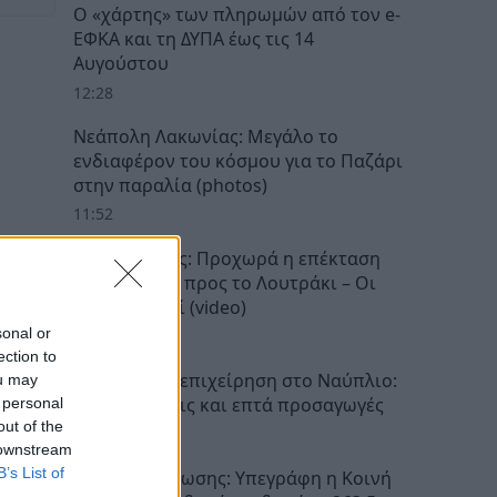
Ο «χάρτης» των πληρωμών από τον e-
ΕΦΚΑ και τη ΔΥΠΑ έως τις 14
Αυγούστου
12:28
Νεάπολη Λακωνίας: Μεγάλο το
ενδιαφέρον του κόσμου για το Παζάρι
στην παραλία (photos)
11:52
Προαστιακός: Προχωρά η επέκταση
της γραμμής προς το Λουτράκι – Οι
νέοι σταθμοί (video)
sonal or
11:34
ection to
Αστυνομική επιχείρηση στο Ναύπλιο:
ou may
Έξι συλλήψεις και επτά προσαγωγές
 personal
out of the
11:21
 downstream
B’s List of
Σχέδια Βελτίωσης: Υπεγράφη η Κοινή