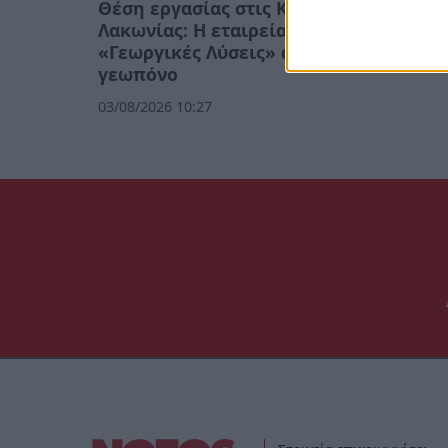
Θέση εργασίας στις Κροκεές
Η MOL
Λακωνίας: Η εταιρεία
υπεύθ
«Γεωργικές Λύσεις» αναζητά
01/08/20
γεωπόνο
03/08/2026 10:27