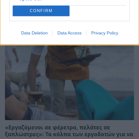
CONFIRM
Η MOLON LAVE αναζητά υπεύθυνο βάρδιας
01/08/2026 19:15
Data Deletion
Data Access
Privacy Policy
«Εργαζόμενοι σε φέρετρα, πελάτες σε
ξαπλώστρες»: Τα κόλπα των εργοδοτών για να