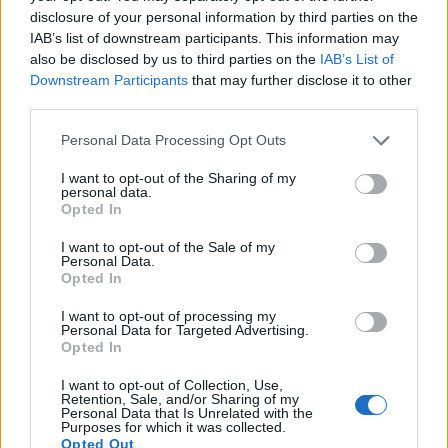
disclosure of your personal information by third parties on the
IAB’s list of downstream participants. This information may
also be disclosed by us to third parties on the
IAB’s List of
Downstream Participants
that may further disclose it to other
third parties.
Θέση εργασίας στις Κροκεές Λακωνίας: Η
Personal Data Processing Opt Outs
εταιρεία «Γεωργικές Λύσεις» αναζητά
γεωπόνο
I want to opt-out of the Sharing of my
personal data.
03/08/2026 10:27
Opted In
I want to opt-out of the Sale of my
Personal Data.
Opted In
I want to opt-out of processing my
Personal Data for Targeted Advertising.
Opted In
I want to opt-out of Collection, Use,
Retention, Sale, and/or Sharing of my
Personal Data that Is Unrelated with the
Purposes for which it was collected.
Opted Out