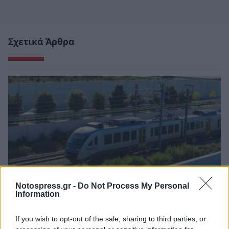
Σχετικά Άρθρα
Notospress.gr -
Do Not Process My Personal
Information
Προαστιακός: Προχωρά η επέκταση της
If you wish to opt-out of the sale, sharing to third parties, or
γραμμής προς το Λουτράκι – Οι νέοι σταθμοί