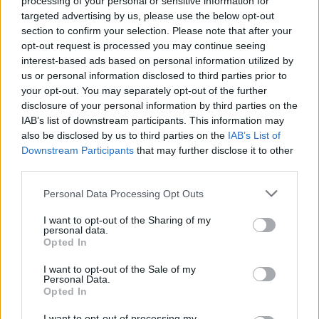
processing of your personal or sensitive information for
(video)
targeted advertising by us, please use the below opt-out
section to confirm your selection. Please note that after your
08/08/2026 11:34
opt-out request is processed you may continue seeing
interest-based ads based on personal information utilized by
us or personal information disclosed to third parties prior to
your opt-out. You may separately opt-out of the further
disclosure of your personal information by third parties on the
IAB’s list of downstream participants. This information may
also be disclosed by us to third parties on the
IAB’s List of
Downstream Participants
that may further disclose it to other
third parties.
Personal Data Processing Opt Outs
I want to opt-out of the Sharing of my
personal data.
Opted In
Η Γενική Ταχυδρομική αναζητά οδηγό
I want to opt-out of the Sale of my
δικύκλου στη Σπάρτη
Personal Data.
Opted In
08/08/2026 10:18
I want to opt-out of processing my