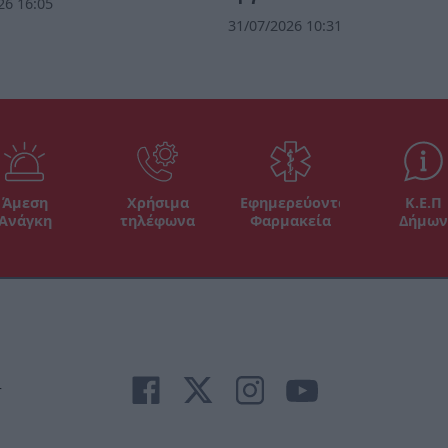
26 16:05
31/07/2026 10:31
Άμεση
Χρήσιμα
Εφημερεύοντα
Κ.Ε.Π
Ανάγκη
τηλέφωνα
Φαρμακεία
Δήμων
r