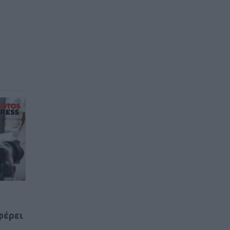
φέρει