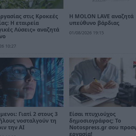
ργασίας στις Κροκεές
Η MOLON LAVE αναζητά
ας: Η εταιρεία
υπεύθυνο βάρδιας
ικές Λύσεις» αναζητά
01/08/2026 19:15
νο
26 10:27
μενοι: Γιατί 2 στους 3
Eίσαι πτυχιούχος
ήλους νοσταλγούν τη
δημοσιογράφος; Το
ιν την ΑΙ
Notospress.gr σου προσ
εργασία!