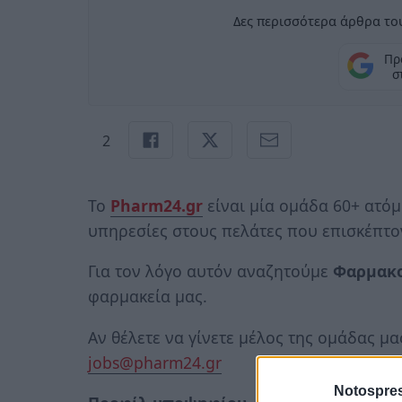
Δες περισσότερα άρθρα του
Πρ
σ
2
Το
Pharm24.gr
είναι μία ομάδα 60+ ατό
υπηρεσίες στους πελάτες που επισκέπτο
Για τον λόγο αυτόν αναζητούμε
Φαρμακ
φαρμακεία μας.
Αν θέλετε να γίνετε μέλος της ομάδας μα
jobs@pharm24.gr
Notospres