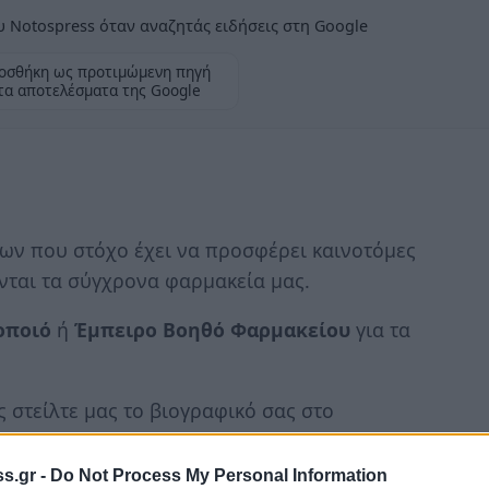
 Notospress όταν αναζητάς ειδήσεις στη Google
οσθήκη ως προτιμώμενη πηγή
τα αποτελέσματα της Google
μων που στόχο έχει να προσφέρει καινοτόμες
νται τα σύγχρονα φαρμακεία μας.
οποιό
ή
Έμπειρο
Βοηθό
Φαρμακείου
για τα
ς στείλτε μας το βιογραφικό σας στο
s.gr -
Do Not Process My Personal Information