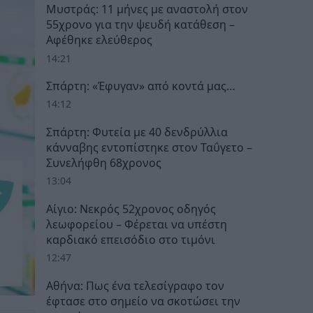
Μυστράς: 11 μήνες με αναστολή στον
55χρονο για την ψευδή κατάθεση –
Αφέθηκε ελεύθερος
14:21
Σπάρτη: «Έφυγαν» από κοντά μας…
14:12
Σπάρτη: Φυτεία με 40 δενδρύλλια
κάνναβης εντοπίστηκε στον Ταΰγετο –
Συνελήφθη 68χρονος
13:04
Αίγιο: Νεκρός 52χρονος οδηγός
λεωφορείου – Φέρεται να υπέστη
καρδιακό επεισόδιο στο τιμόνι
12:47
Αθήνα: Πως ένα τελεσίγραφο τον
έφτασε στο σημείο να σκοτώσει την