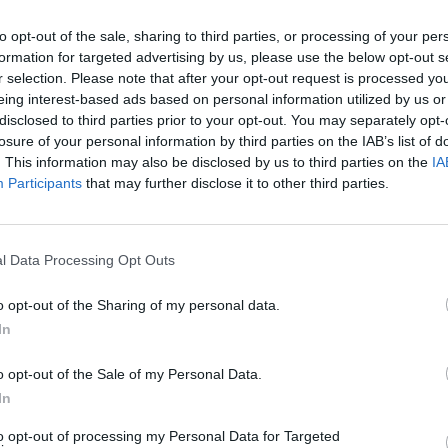
όντα:
to opt-out of the sale, sharing to third parties, or processing of your per
formation for targeted advertising by us, please use the below opt-out s
 Άδεια
r selection. Please note that after your opt-out request is processed y
ού
eing interest-based ads based on personal information utilized by us or
disclosed to third parties prior to your opt-out. You may separately opt-
θνικού νομοθετικού πλαισίου αυτών
losure of your personal information by third parties on the IAB’s list of
. This information may also be disclosed by us to third parties on the
IA
εις των φαρμάκων και παραφαρμάκων
Participants
that may further disclose it to other third parties.
ς
l Data Processing Opt Outs
o opt-out of the Sharing of my personal data.
In
o opt-out of the Sale of my Personal Data.
ση προσόντων και εμπειρίας
In
to opt-out of processing my Personal Data for Targeted