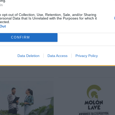
βάλλον
ing.
In
α δυναμικά αναπτυσσόμενη επιχείρηση
o opt-out of Collection, Use, Retention, Sale, and/or Sharing
ersonal Data that Is Unrelated with the Purposes for which it
lected.
Out
ews και μάθετε πρώτοι
όλες τις ειδήσεις
CONFIRM
Data Deletion
Data Access
Privacy Policy