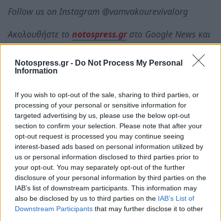
Follow us on Instagram @vamvakourevivalorg
Ακολουθήστε το
notospress.gr
στο Google News και
μάθετε πρώτοι
όλες τις ειδήσεις
Notospress.gr -
Do Not Process My Personal
Information
TAGS:
VAMVAKOY SUMMER CAMP
ΒΑΜΒΑΚΟΥ
If you wish to opt-out of the sale, sharing to third parties, or
VAMVAKOU REVIVAL
ΕΡΓΑΣΙΑ
ΘΕΣΕΙΣ ΕΡΓΑΣΙΑΣ
processing of your personal or sensitive information for
targeted advertising by us, please use the below opt-out
section to confirm your selection. Please note that after your
opt-out request is processed you may continue seeing
interest-based ads based on personal information utilized by
us or personal information disclosed to third parties prior to
your opt-out. You may separately opt-out of the further
disclosure of your personal information by third parties on the
IAB’s list of downstream participants. This information may
also be disclosed by us to third parties on the
IAB’s List of
Downstream Participants
that may further disclose it to other
third parties.