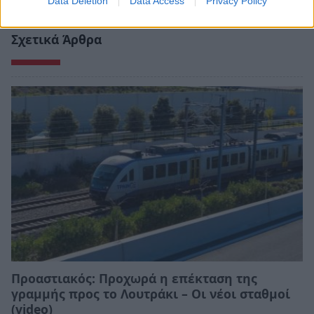
Data Deletion
Data Access
Privacy Policy
Σχετικά Άρθρα
Προαστιακός: Προχωρά η επέκταση της
γραμμής προς το Λουτράκι – Οι νέοι σταθμοί
(video)