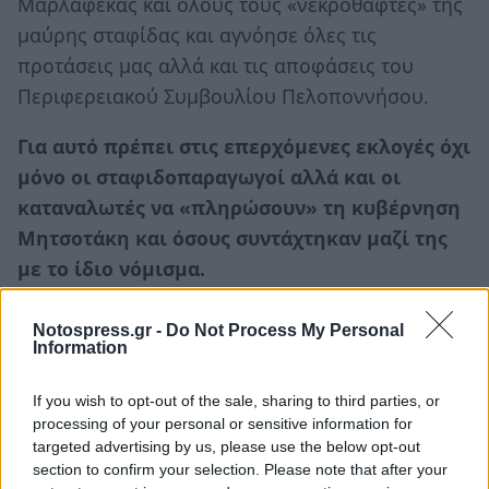
Μαρλαφέκας και όλους τους «νεκροθάφτες» της
μαύρης σταφίδας και αγνόησε όλες τις
προτάσεις μας αλλά και τις αποφάσεις του
Περιφερειακού Συμβουλίου Πελοποννήσου.
Για αυτό πρέπει στις επερχόμενες εκλογές όχι
μόνο οι σταφιδοπαραγωγοί αλλά και οι
καταναλωτές να «πληρώσουν» τη κυβέρνηση
Μητσοτάκη και όσους συντάχτηκαν μαζί της
με το ίδιο νόμισμα.
Δεν είμαστε πλέον στο και 1’ .Είμαστε στο και
Notospress.gr -
Do Not Process My Personal
59’. Όμως η μαύρη σταφίδα και οι
Information
σταφιδοπαραγωγοί πρέπει έστω και τώρα να
If you wish to opt-out of the sale, sharing to third parties, or
σωθούν. Είναι ευθύνη όλων των βουλευτών
processing of your personal or sensitive information for
των σταφιδοπαραγωγικών Νομών , όλων των
targeted advertising by us, please use the below opt-out
κομμάτων της αντιπολίτευσης στη Βουλή,
section to confirm your selection. Please note that after your