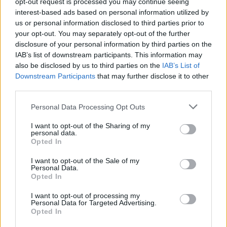
opt-out request is processed you may continue seeing
όλων των Αυτοδιοικητικών των
interest-based ads based on personal information utilized by
σταφιδοπαραγωγικών Νομών και όλων των
us or personal information disclosed to third parties prior to
φορέων, να πιέσουν δυναμικά ακόμη και τώρα
your opt-out. You may separately opt-out of the further
disclosure of your personal information by third parties on the
μετά την ύστατη ώρα να δοθεί λύση στο
IAB’s list of downstream participants. This information may
πρόβλημα των αποθεμάτων όπως ακριβώς
also be disclosed by us to third parties on the
IAB’s List of
έχουμε προτείνει εδώ και δυο χρόνια και
Downstream Participants
that may further disclose it to other
third parties.
προτείνει η Παναιγιάλειος Συνεταιριστική
Ένωση σε χρόνο μηδέν, ΕΔΩ ΚΑΙ ΤΩΡΑ και όχι
Personal Data Processing Opt Outs
ΘΑ . Δεν υπάρχει πλέον άλλος χρόνος.
I want to opt-out of the Sharing of my
personal data.
(*) Ο Θανάσης Πετράκος είναι Περιφερειακός
Opted In
Σύμβουλος Πελοποννήσου και πρώην
I want to opt-out of the Sale of my
Personal Data.
βουλευτής Μεσσηνίας
Opted In
Ακολουθήστε το
notospress.gr
στο Google News και
I want to opt-out of processing my
Personal Data for Targeted Advertising.
μάθετε πρώτοι
όλες τις ειδήσεις
Opted In