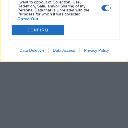
I want to opt-out of Collection, Use,
Retention, Sale, and/or Sharing of my
* Τα άρθρα δεν απηχούν απαραίτητα τη γνώμη του
Personal Data that Is Unrelated with the
Purposes for which it was collected.
notospress.gr
Opted Out
CONFIRM
TAGS:
ΘΑΝΑΣΗΣ ΠΕΤΡΑΚΟΣ
ΣΤΑΦΙΔΑ
Data Deletion
Data Access
Privacy Policy