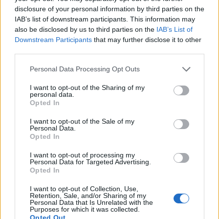
πραγματικοί τρανς και οι γνήσια ευάλωτοι
disclosure of your personal information by third parties on the
αξίζουν καλύτερα. Να υπάρχουν χώροι που
IAB’s list of downstream participants. This information may
also be disclosed by us to third parties on the
IAB’s List of
σέβονται τα ανθρώπινα δικαιώματα και την
Downstream Participants
that may further disclose it to other
αξιοπρέπειά τους. Οι τρανς γυναίκες βρίσκονται
third parties.
πράγματι σε κίνδυνο ανάμεσα σε άνδρες, όπως
Personal Data Processing Opt Outs
και οι τρανς άνδρες σε ανδρικό περιβάλλον. Το
ίδιο ισχύει και για τους γκέι, τους πιο
I want to opt-out of the Sharing of my
personal data.
μικροκαμωμένους και τους νέους σε ανδρικές
Opted In
φυλακές. Ολοι θα ήταν ασφαλέστεροι στις
I want to opt-out of the Sale of my
ηπιότερες γυναικείες φυλακές. Αλλά γιατί
Personal Data.
Opted In
πρέπει πάντα οι γυναίκες τελικά να λειτουργούν
I want to opt-out of processing my
ως ασφαλιστική δικλίδα και ως προστατευτική
Personal Data for Targeted Advertising.
ασπίδα; Αναρωτιέμαι. Δεδομένου ότι το
Opted In
ποσοστό τρανς σε φυλακές της Αγγλίας και της
I want to opt-out of Collection, Use,
Retention, Sale, and/or Sharing of my
Ουαλλίας κάθε χρόνο αυξάνεται, 230 άτομα το
Personal Data that Is Unrelated with the
Purposes for which it was collected.
2022 από 197 το 2021, είναι ένα ζήτημα που
Opted Out