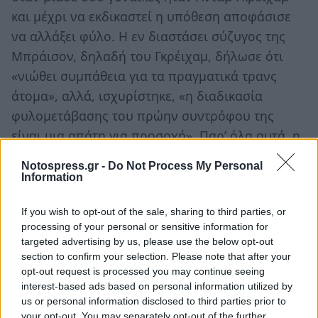
και μέχρι να εκδικαστεί η υπόθεση αποφάσισε
να αλλάξει φύλο. Η εν διαστάσει σύζυγος της
Μπράισον, δηλαδή του Γκρέιχαμ, δήλωσε ότι
«νιώθει συμπάθεια για τα πραγματικά τρανς
άτομα», αλλά, ισχυρίστηκε, «η διαδικασία
φυλομετάβασης του πρώην συντρόφου της
είναι μια απάτη για προσοχή». Παρ’ όλα αυτά, η
κυβέρνηση Στέρτζον αποφασίζει ότι το
Notospress.gr -
Do Not Process My Personal
κατάλληλο σωφρονιστικό ίδρυμα για να εκτίσει
Information
η Μπράισον την ποινή της είναι οι γυναικείες
If you wish to opt-out of the sale, sharing to third parties, or
φυλακές. Δεν ρωτήθηκαν οι συγκρατούμενες αν
processing of your personal or sensitive information for
νιώθουν ασφαλείς να μοιράζονται το ίδιο κελί
targeted advertising by us, please use the below opt-out
και το ίδιο μπάνιο με έναν βιαστή με άθιχτα τα
section to confirm your selection. Please note that after your
opt-out request is processed you may continue seeing
γεννητικά του όργανα.
interest-based ads based on personal information utilized by
us or personal information disclosed to third parties prior to
Οι γυναίκες αξίζουν καλύτερα. Και οι
your opt-out. You may separately opt-out of the further