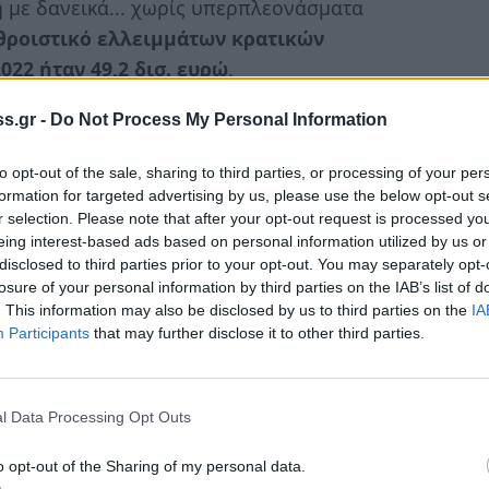
 με δανεικά... χωρίς υπερπλεονάσματα
θροιστικό ελλειμμάτων κρατικών
022 ήταν 49,2 δισ. ευρώ
.
υπουργός.
s.gr -
Do Not Process My Personal Information
 τις αγορές 44,3 δισ. ευρώ με αποτέλεσμα
to opt-out of the sale, sharing to third parties, or processing of your per
400,3 δισ. ευρώ (38.372 ευρώ κατά κεφαλήν)
formation for targeted advertising by us, please use the below opt-out s
r selection. Please note that after your opt-out request is processed y
0 ευρώ κατά κεφαλήν) στο τέλος του 2019
.
eing interest-based ads based on personal information utilized by us or
disclosed to third parties prior to your opt-out. You may separately opt-
losure of your personal information by third parties on the IAB’s list of
κρατικού χρέους το 2022 ξεπέρασε κατά
. This information may also be disclosed by us to third parties on the
IA
υ είχε το 2011 (368 δισ. ευρώ), λίγο
Participants
that may further disclose it to other third parties.
τον Μάρτιο του 2012.
ται ότι είχε την ίδια τριετία και ο
l Data Processing Opt Outs
 ενώ το χρέος γενικής κυβέρνησης (δημόσιο
o opt-out of the Sharing of my personal data.
357,4 δισ. ευρώ από 331 δισ. στο τέλος του