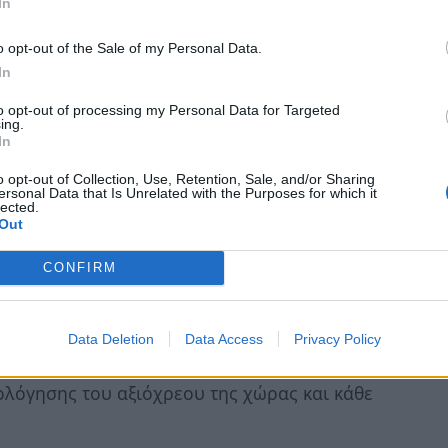
In
Τα στοιχεία για ελλείμματα και χρέη απέχουν
 τέλος του 2022 υπήρχαν ληξιπρόθεσμες
o opt-out of the Sale of my Personal Data.
εμείς επιστροφές φόρων 0,7 δισ., κρατικές
In
ο μέλλον 1,4 δισ., άγνωστου ύψους
to opt-out of processing my Personal Data for Targeted
ποιος ξέρει πόσα ακόμη απλήρωτα χρέη.
ing.
In
45,3 δισ.) μεταξύ κρατικού χρέους και
o opt-out of Collection, Use, Retention, Sale, and/or Sharing
ersonal Data that Is Unrelated with the Purposes for which it
Οικονομικών εκτιμά ότι διαμορφώθηκε στα
lected.
δημόσιο χρέος ισούται με το κρατικό χρέος
Out
 γενικής κυβέρνησης προς τρίτους μείον τα
CONFIRM
ς, ανακύπτει ένα κρίσιμο ερώτημα:
Ποιοι
κράτος το τεράστιο ποσό των 45,3 δισ.
ημόσιο χρέος;
Ως γνωστόν, είναι ο δείκτης
Data Deletion
Data Access
Privacy Policy
ψη από τις αγορές, τους πιστωτές, τα
ιολόγησης του αξιόχρεου της χώρας και κάθε