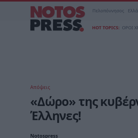
Πελοπόννησος
Ελλ
HOT TOPICS:
ΟΡΟΙ Χ
Απόψεις
«Δώρο» της κυβέρν
Έλληνες!
Notospress