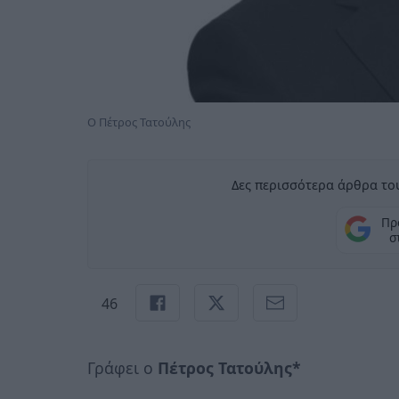
O Πέτρος Τατούλης
Δες περισσότερα άρθρα του
Πρ
σ
46
Γράφει ο
Πέτρος Τατούλης*