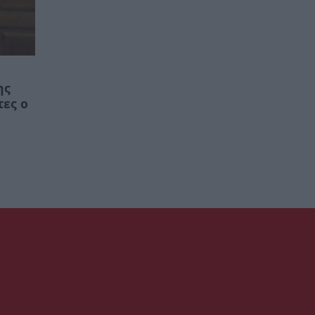
ης
τες ο