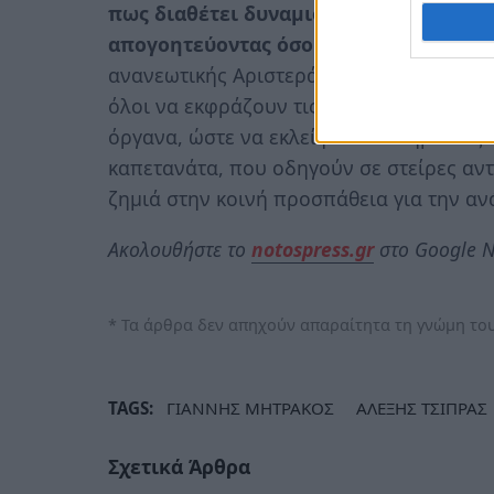
πως διαθέτει δυναμισμό, κρίση και τόλ
απογοητεύοντας όσους τον θεωρούσαν 
ανανεωτικής Αριστεράς, που καυχάται γι
όλοι να εκφράζουν τις θέσεις, τις απόψε
όργανα, ώστε να εκλείψουν οι δημόσιες
καπετανάτα, που οδηγούν σε στείρες αν
ζημιά στην κοινή προσπάθεια για την αν
Ακολουθήστε το
notospress.gr
στο Google N
* Τα άρθρα δεν απηχούν απαραίτητα τη γνώμη του
TAGS:
ΓΙΑΝΝΗΣ ΜΗΤΡΑΚΟΣ
ΑΛΕΞΗΣ ΤΣΙΠΡΑΣ
Σχετικά Άρθρα