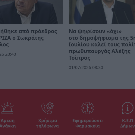
τήθηκε από πρόεδρος
Να ψηφίσουν «όχι»
ΡΙΖΑ ο Σωκράτης
στο δημοψήφισμα της 5
λος
Ιουλίου καλεί τους πολί
πρωθυπουργός Αλέξης
26 20:40
Τσίπρας
01/07/2026 08:30
Άμεση
Χρήσιμα
Εφημερεύοντα
Κ.Ε.Π
Ανάγκη
τηλέφωνα
Φαρμακεία
Δήμων