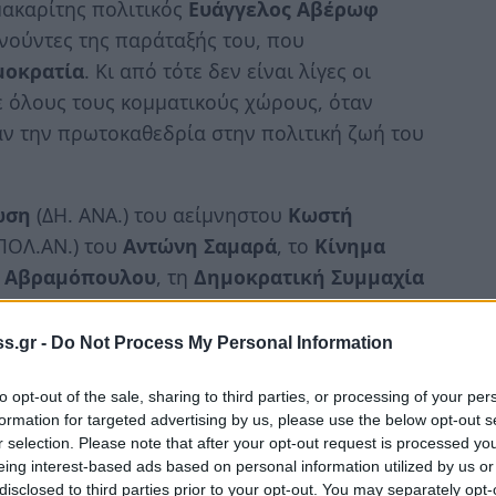
μακαρίτης πολιτικός
Ευάγγελος Αβέρωφ
ωνούντες της παράταξής του, που
μοκρατία
. Κι από τότε δεν είναι λίγες οι
 όλους τους κομματικούς χώρους, όταν
αν την πρωτοκαθεδρία στην πολιτική ζωή του
ωση
(ΔΗ. ΑΝΑ.) του αείμνηστου
Κωστή
ΠΟΛ.ΑΝ.) του
Αντώνη Σαμαρά
, το
Κίνημα
 Αβραμόπουλου
, τη
Δημοκρατική Συμμαχία
ο
Μέτωπο Αλληλεγγύης
και
Ανατροπής
κι εν
ρυσε ο
Αλέκος Αλαβάνος
όταν αποχώρησε
s.gr -
Do Not Process My Personal Information
τα
και το
Δημοκρατικό Κίνημα Εθνικής
ζάνη
και των συν αυτώ… κτλ.
to opt-out of the sale, sharing to third parties, or processing of your per
formation for targeted advertising by us, please use the below opt-out s
r selection. Please note that after your opt-out request is processed y
ώρους των δύο μεγάλων κομμάτων, αλλά και
eing interest-based ads based on personal information utilized by us or
διασπάσεις, αποχωρήσεις και ιδρύσεις νέων
disclosed to third parties prior to your opt-out. You may separately opt-