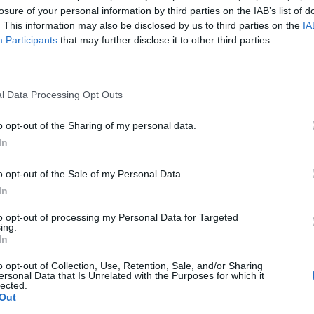
ου χρόνου.
losure of your personal information by third parties on the IAB’s list of
. This information may also be disclosed by us to third parties on the
IA
 τη διαφωνία και την επακόλουθη διαγραφή
Participants
that may further disclose it to other third parties.
κη
, ο οποίος διέρρευσε στα μέσα την πρόθεσή
κλογές.
l Data Processing Opt Outs
μητικός πολιτικός, υπερέβη τα εσκαμμένα και
o opt-out of the Sharing of my personal data.
τας τις αρχές κομματικής δεοντολογίας που
In
αλώντας του πολιτική ζημιά ενόψει της
ε κάποιος ότι όλες οι κινήσεις του το
o opt-out of the Sale of my Personal Data.
να πλήξουν το αρχηγικό γόητρο του
Αλέξη
In
ότητά του και να επιβάλλουν την ατζέντα της
to opt-out of processing my Personal Data for Targeted
ing.
μοκρατία.
In
ς
δεν υπολόγισε καλά την αντίδραση του
o opt-out of Collection, Use, Retention, Sale, and/or Sharing
ersonal Data that Is Unrelated with the Purposes for which it
ες τις αναίτιες προκλήσεις θα γινόταν
lected.
Out
τε αντιρρησία.
Ο
Τσίπρας
, όμως,
απέδειξε