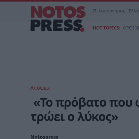
Πελοπόννησος
Ελλ
HOT TOPICS:
ΟΡΟΙ Χ
Απόψεις
«Το πρόβατο που φ
τρώει ο λύκος»
Notospress