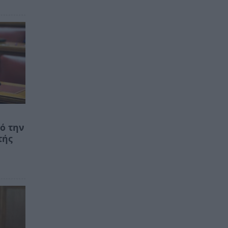
ό την
τής