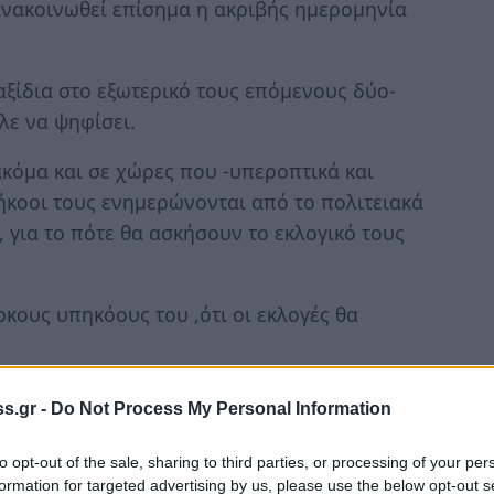
 ανακοινωθεί επίσημα η ακριβής ημερομηνία
ξίδια στο εξωτερικό τους επόμενους δύο-
ελε να ψηφίσει.
ακόμα και σε χώρες που -υπεροπτικά και
ήκοοι τους ενημερώνονται από το πολιτειακά
 για το πότε θα ασκήσουν το εκλογικό τους
κους υπηκόους του ,ότι οι εκλογές θα
ειας Ευρώπης μήνες αλλά και χρόνια πριν
s.gr -
Do Not Process My Personal Information
μηνία διεξαγωγής εθνικών εκλογών!
to opt-out of the sale, sharing to third parties, or processing of your per
formation for targeted advertising by us, please use the below opt-out s