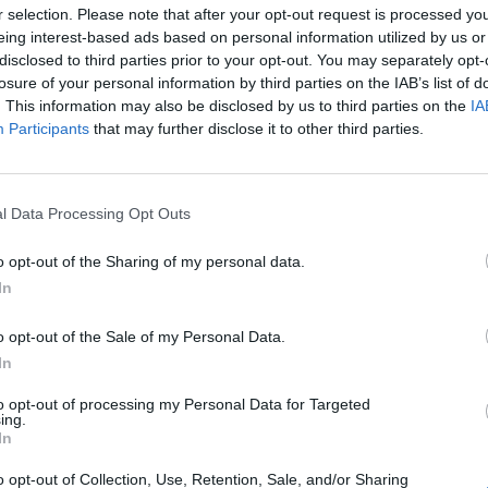
r selection. Please note that after your opt-out request is processed y
ς;
eing interest-based ads based on personal information utilized by us or
disclosed to third parties prior to your opt-out. You may separately opt-
αγενείς;
losure of your personal information by third parties on the IAB’s list of
. This information may also be disclosed by us to third parties on the
IA
ία διενέργειας εκλογών;
Participants
that may further disclose it to other third parties.
 αντίπαλων;
l Data Processing Opt Outs
 τη διαδικασία και δεν ανακοινώνει, ούτε
μερομηνία εκλογών) στους συνεργάτες του;
o opt-out of the Sharing of my personal data.
In
ρό κράτος, όταν θα πρέπει να τρέξουμε σε
o opt-out of the Sale of my Personal Data.
απλό πράγμα: να μάθουμε ποτέ θα
In
to opt-out of processing my Personal Data for Targeted
ην κόρη του τον προσεχή Μάη, μου έλεγε με
ing.
In
προγραμματισμό τέτοιων εκδηλώσεων, η
η μυστηρίου, δεξίωση, δείπνο, γλέντι με
o opt-out of Collection, Use, Retention, Sale, and/or Sharing