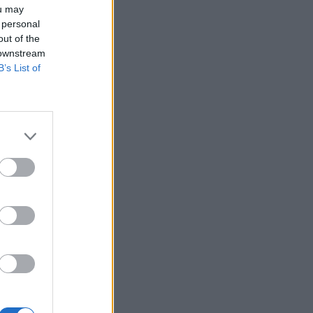
ou may
 personal
out of the
 downstream
B’s List of