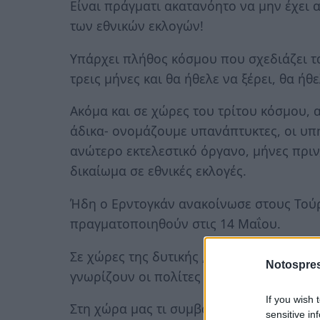
Είναι πράγματι ακατανόητο να μην έχει
των εθνικών εκλογών!
Υπάρχει πλήθος κόσμου που σχεδιάζει τα
τρεις μήνες και θα ήθελε να ξέρει, θα ήθ
Ακόμα και σε χώρες του τρίτου κόσμου, 
άδικα- ονομάζουμε υπανάπτυκτες, οι υπ
ανώτερο εκτελεστικό όργανο, μήνες πριν,
δικαίωμα σε εθνικές εκλογές.
Ήδη ο Ερντογκάν ανακοίνωσε στους Τούρ
πραγματοποιηθούν στις 14 Μαΐου.
Σε χώρες της δυτικής ,κεντρικής και βόρ
Notospres
γνωρίζουν οι πολίτες την ακριβή ημερο
If you wish 
Στη χώρα μας τι συμβαίνει;
sensitive in