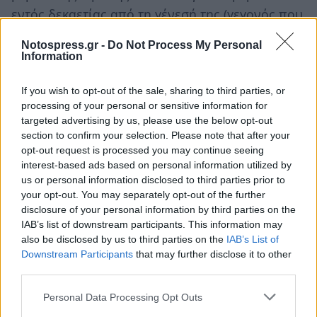
εντός δεκαετίας από τη γένεσή της (γεγονός που
διακόπτει τον χρόνο παραγραφής) τότε ο
Notospress.gr -
Do Not Process My Personal
ασφαλισμένος οφείλει το σύνολο των εισφορών.
Information
If you wish to opt-out of the sale, sharing to third parties, or
Παράδειγμα 2
processing of your personal or sensitive information for
targeted advertising by us, please use the below opt-out
Το 2019 βεβαιώθηκε και στη συνέχεια, με αίτηση
section to confirm your selection. Please note that after your
του ασφαλισμένου, ρυθμίστηκε οφειλή του
opt-out request is processed you may continue seeing
interest-based ads based on personal information utilized by
2008, η οποία με την εν λόγω διάταξη
us or personal information disclosed to third parties prior to
αναφέρεται σε διάστημα πέραν της δεκαετίας
your opt-out. You may separately opt-out of the further
και άρα καθίσταται παραγεγραμμένη. Ο
disclosure of your personal information by third parties on the
IAB’s list of downstream participants. This information may
οφειλέτης αυτός μπορεί, με αίτησή του, να
also be disclosed by us to third parties on the
IAB’s List of
ζητήσει τη διαγραφή της υπολειπόμενης
Downstream Participants
that may further disclose it to other
παραγεγραμμένης οφειλής του. Μπορεί, όμως,
third parties.
να συνεχίσει να εξυπηρετεί τη ρύθμιση, ώστε να
Personal Data Processing Opt Outs
του αναγνωρισθεί ο ασφαλιστικός χρόνος που