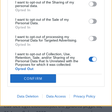
I want to opt-out of the Sharing of my
αντιστοιχεί στην οφειλή.
personal data.
Opted In
Αν δηλαδή κάποιος δεν πληρώσει μέσα στη
I want to opt-out of the Sale of my
δεκαετία τις οφειλές του, αυτές «σβήνονται»;
Personal Data.
Opted In
Όχι, επειδή η παραγραφή διακόπτεται κάθε
I want to opt-out of processing my
φορά που ο ασφαλισμένος ειδοποιείται ότι
Personal Data for Targeted Advertising.
Opted In
οφείλει ασφαλιστικές εισφορές και η δεκαετία
ξεκινά εκ νέου από την ειδοποίηση.
I want to opt-out of Collection, Use,
Retention, Sale, and/or Sharing of my
Personal Data that Is Unrelated with the
Purposes for which it was collected.
Παράδειγμα
Opted Out
Αν κάποιος οφείλει ασφαλιστικές εισφορές για
CONFIRM
την άσκηση ελεύθερου επαγγέλματος το 2018
και δεν τις έχει καταβάλει, η παραγραφή της
Data Deletion
Data Access
Privacy Policy
οφειλής του ξεκινά από την 1η Ιανουαρίου 2019.
Εάν δεν έχει ειδοποιηθεί ότι χρωστά μέχρι τις