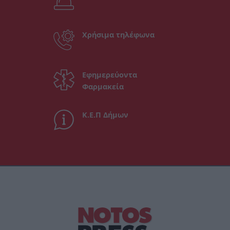
Χρήσιμα τηλέφωνα
Εφημερεύοντα
Φαρμακεία
Κ.Ε.Π Δήμων