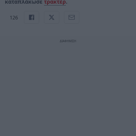
καταπλάκωσε
τρακτέρ
.
126