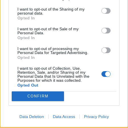
I want to opt-out of the Sharing of my
personal data.
Opted In
I want to opt-out of the Sale of my
Personal Data.
Opted In
I want to opt-out of processing my
Personal Data for Targeted Advertising.
Opted In
I want to opt-out of Collection, Use,
Retention, Sale, and/or Sharing of my
Personal Data that Is Unrelated with the
Purposes for which it was collected.
Opted Out
Νεάπολη Λακωνίας: Μεγάλο το ενδιαφέρον
του κόσμου για το Παζάρι στην παραλία
CONFIRM
(photos)
08/08/2026 11:52
Data Deletion
Data Access
Privacy Policy