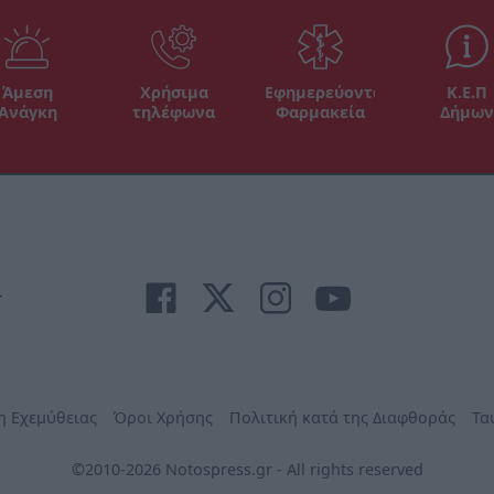
Άμεση
Χρήσιμα
Εφημερεύοντα
Κ.Ε.Π
Ανάγκη
τηλέφωνα
Φαρμακεία
Δήμων
r
η Εχεμύθειας
Όροι Χρήσης
Πολιτική κατά της Διαφθοράς
Τα
©2010-2026 Notospress.gr - All rights reserved