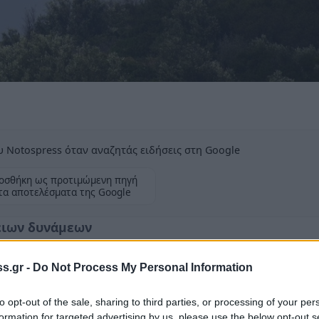
 Notospress όταν αναζητάς ειδήσεις στη Google
οσθήκη ως προτιμώμενη πηγή
τα αποτελέσματα της Google
ειων δυνάμεων
s.gr -
Do Not Process My Personal Information
to opt-out of the sale, sharing to third parties, or processing of your per
 δηλώθηκε το μεσημέρι της Κυριακής, 6
formation for targeted advertising by us, please use the below opt-out s