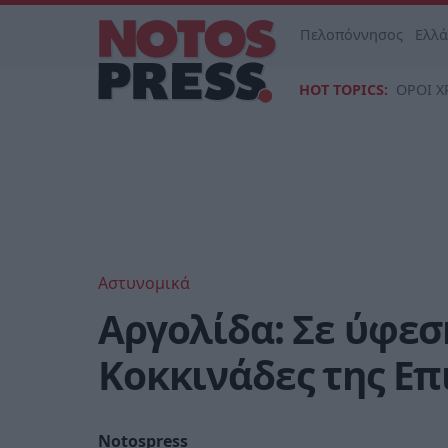
Πελοπόννησος
Ελλ
HOT TOPICS:
ΟΡΟΙ Χ
Αστυνομικά
Αργολίδα: Σε ύφεσ
Κοκκινάδες της Ε
Notospress