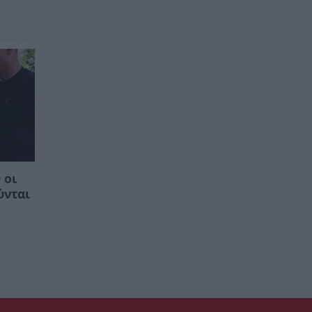
 οι
ύνται