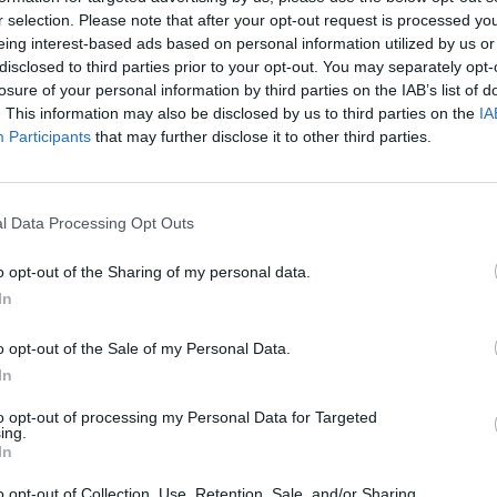
του δήμου Ερμιονίδας.
r selection. Please note that after your opt-out request is processed y
eing interest-based ads based on personal information utilized by us or
disclosed to third parties prior to your opt-out. You may separately opt-
ν δυνάμεων. Σταδιακά, επιχείρησαν στο
losure of your personal information by third parties on the IAB’s list of
εζοπόρου τμήματος της 9ης ΕΜΟΔΕ. Επίσης,
. This information may also be disclosed by us to third parties on the
IA
της Πυροσβεστικής Υπηρεσίας και 4
Participants
that may further disclose it to other third parties.
τα έργου και με υδροφόρες. Παρόντες και
l Data Processing Opt Outs
o opt-out of the Sharing of my personal data.
 της ΕΡΤ Τρίπολης, η φωτιά ήταν σε ύφεση,
In
 επίγειων και των εναέριων δυνάμεων.
o opt-out of the Sale of my Personal Data.
In
 εξεταστούν όλα τα πιθανά αίτια εκδήλωσης
 μικρός ορεινός οικισμός στον δήμο της
to opt-out of processing my Personal Data for Targeted
ing.
In
ews και μάθετε πρώτοι
όλες τις ειδήσεις
o opt-out of Collection, Use, Retention, Sale, and/or Sharing