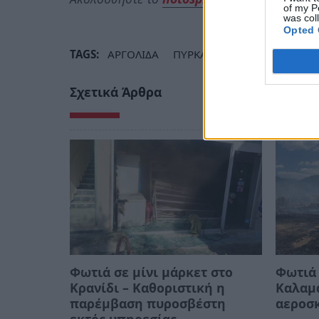
of my P
was col
Opted 
TAGS:
ΑΡΓΟΛΙΔΑ
ΠΥΡΚΑΓΙΑ
ΔΑΣΙΚΗ ΠΥΡΚΑΓ
Σχετικά Άρθρα
Φωτιά σε μίνι μάρκετ στο
Φωτιά 
Κρανίδι – Καθοριστική η
Καλαμά
παρέμβαση πυροσβέστη
αεροσκ
εκτός υπηρεσίας