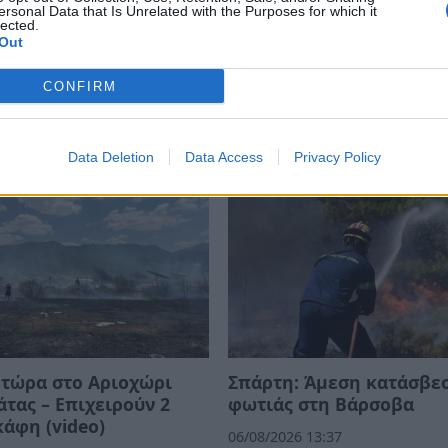
ersonal Data that Is Unrelated with the Purposes for which it
lected.
Out
ΙΑ
ΦΩΤΙΑ
ΠΥΡΟΣΒΕΣΤΙΚΗ
CONFIRM
Data Deletion
Data Access
Privacy Policy
τώρα στο Αριοχώρι
Σπάρτη: Άμεση κατάσβε
τας – Επιχειρούν 2
φωτιάς στη Βάρσοβα
άφη (video)
06/08/2026 13:37