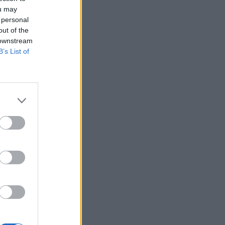
ou may
 personal
out of the
 downstream
B’s List of