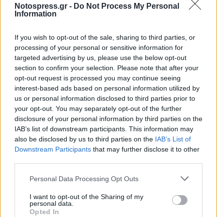
Notospress.gr -
Do Not Process My Personal
Information
If you wish to opt-out of the sale, sharing to third parties, or
processing of your personal or sensitive information for
targeted advertising by us, please use the below opt-out
section to confirm your selection. Please note that after your
opt-out request is processed you may continue seeing
interest-based ads based on personal information utilized by
us or personal information disclosed to third parties prior to
Κύκλωμα διακινούσε κάνναβη σε Καλαμάτα
your opt-out. You may separately opt-out of the further
και Μεσσήνη – Ο 23χρονος αρχηγός και οι
disclosure of your personal information by third parties on the
«τσιλιαδόροι»
IAB’s list of downstream participants. This information may
also be disclosed by us to third parties on the
IAB’s List of
09/08/2026 10:54
Downstream Participants
that may further disclose it to other
third parties.
Personal Data Processing Opt Outs
I want to opt-out of the Sharing of my
personal data.
Opted In