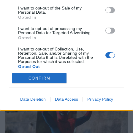
I want to opt-out of the Sale of my
Personal Data.
Opted In
I want to opt-out of processing my
Personal Data for Targeted Advertising.
Opted In
Σπάρτη: Φυτεία με 40 δενδρύλλια κάνναβης
I want to opt-out of Collection, Use,
Retention, Sale, and/or Sharing of my
εντοπίστηκε στον Ταΰγετο – Συνελήφθη
Personal Data that Is Unrelated with the
68χρονος
Purposes for which it was collected.
Opted Out
07/08/2026 13:04
CONFIRM
Data Deletion
Data Access
Privacy Policy