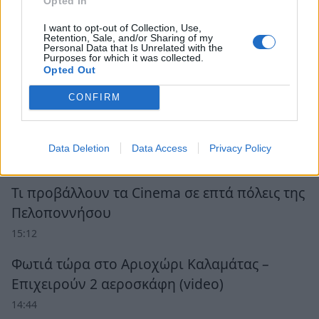
Opted In
I want to opt-out of Collection, Use,
Retention, Sale, and/or Sharing of my
Personal Data that Is Unrelated with the
Purposes for which it was collected.
Opted Out
CONFIRM
Ροή Ειδήσεων
Data Deletion
Data Access
Privacy Policy
Τι προβάλλουν τα Cinema σε επτά πόλεις της
Πελοποννήσου
15:12
Φωτιά τώρα στο Αριοχώρι Καλαμάτας –
Επιχειρούν 2 αεροσκάφη (video)
14:44