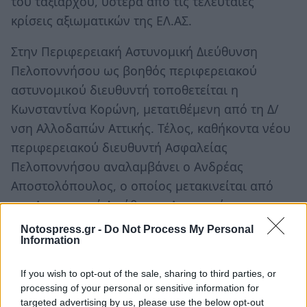
του ταξίαρχου, ύστερα από τις τελευταίες
κρίσεις αξιωματικών της ΕΛ.ΑΣ.
Στην Περιφερειακή Αστυνομική Διεύθυνση
Πελοποννήσου ως βοηθός περιφερειακού
αστυνομικού διευθυντή τοποθετείται η
Κωνσταντίνα Κορώνη, μετατιθέμενη από τη Δ/
νση Αλλοδαπών Αττικής. Τέλος, καθήκοντα νέου
περιφερειακού διευθυντή Ασφαλείας
Πελοποννήσου αναλαμβάνει ο Ανδρέας
Αποστολόπουλος, ο οποίος μετακινείται από
την Αστυνομική Διεύθυνση Ακαρνανίας.
Notospress.gr -
Do Not Process My Personal
Information
If you wish to opt-out of the sale, sharing to third parties, or
processing of your personal or sensitive information for
targeted advertising by us, please use the below opt-out