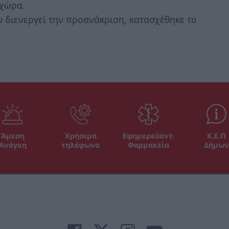
 χώρα.
 διενεργεί την προανάκριση, κατασχέθηκε το
Άμεση
Χρήσιμα
Εφημερεύοντα
Κ.Ε.Π
Ανάγκη
τηλέφωνα
Φαρμακεία
Δήμων