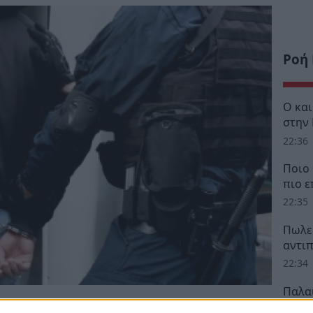
Ροή
Ο κα
στην
22:36
Ποιο 
πιο ε
22:35
Πωλεί
αντι
22:34
Παλα
άλλαξ