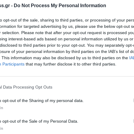
την 
s.gr -
Do Not Process My Personal Information
20:43
ress όταν αναζητάς ειδήσεις στη Google
to opt-out of the sale, sharing to third parties, or processing of your per
Μυστρ
formation for targeted advertising by us, please use the below opt-out s
ως προτιμώμενη πηγή
έγκλη
r selection. Please note that after your opt-out request is processed y
λέσματα της Google
ρεπορ
eing interest-based ads based on personal information utilized by us or
20:27
disclosed to third parties prior to your opt-out. You may separately opt-
losure of your personal information by third parties on the IAB’s list of
. This information may also be disclosed by us to third parties on the
IA
Δ
Participants
that may further disclose it to other third parties.
οδαπού προέβησαν, μεσημβρινές ώρες στις
είου Πάτρας.
l Data Processing Opt Outs
διενεργήθηκε από στελέχη της οικείας
του νότιου λιμένα Πατρών, πριν την
o opt-out of the Sharing of my personal data.
In
ισμό το εξωτερικό, κατείχε και επέδειξε
την παράνομη έξοδό του από τη χώρα.
o opt-out of the Sale of my Personal Data.
In
λοδαπού προέβησαν, απογευματινές ώρες