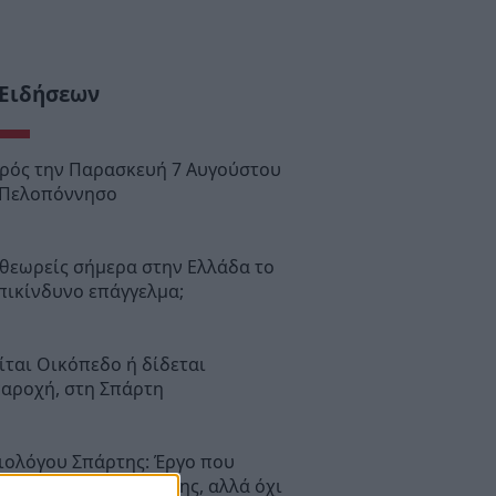
 Ειδήσεων
ιρός την Παρασκευή 7 Αυγούστου
 Πελοπόννησο
θεωρείς σήμερα στην Ελλάδα το
πικίνδυνο επάγγελμα;
ται Οικόπεδο ή δίδεται
παροχή, στη Σπάρτη
ιολόγου Σπάρτης: Έργο που
ε την εικόνα της πόλης, αλλά όχι