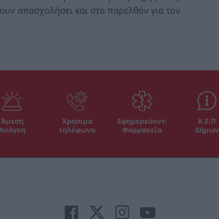
ουν απασχολήσει και στο παρελθόν για τον
Άμεση
Χρήσιμα
Εφημερεύοντα
Κ.Ε.Π
Ανάγκη
τηλέφωνα
Φαρμακεία
Δήμων
r