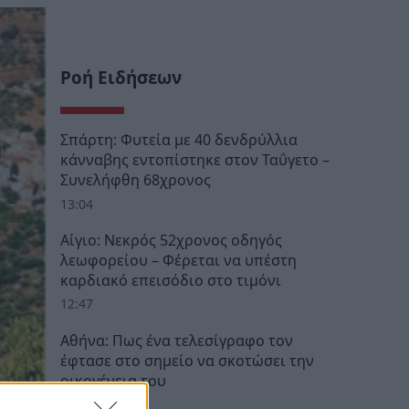
Ροή Ειδήσεων
Σπάρτη: Φυτεία με 40 δενδρύλλια
κάνναβης εντοπίστηκε στον Ταΰγετο –
Συνελήφθη 68χρονος
13:04
Αίγιο: Νεκρός 52χρονος οδηγός
λεωφορείου – Φέρεται να υπέστη
καρδιακό επεισόδιο στο τιμόνι
12:47
Αθήνα: Πως ένα τελεσίγραφο τον
έφτασε στο σημείο να σκοτώσει την
οικογένεια του
12:29