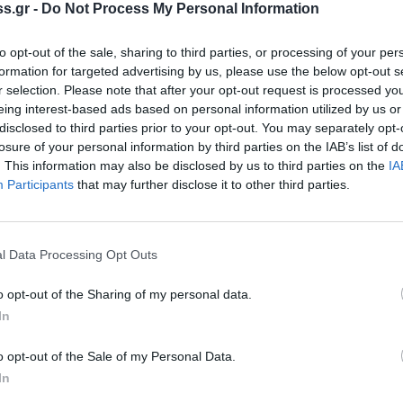
s.gr -
Do Not Process My Personal Information
to opt-out of the sale, sharing to third parties, or processing of your per
formation for targeted advertising by us, please use the below opt-out s
r selection. Please note that after your opt-out request is processed y
 Notospress όταν αναζητάς ειδήσεις στη Google
eing interest-based ads based on personal information utilized by us or
disclosed to third parties prior to your opt-out. You may separately opt-
οσθήκη ως προτιμώμενη πηγή
losure of your personal information by third parties on the IAB’s list of
τα αποτελέσματα της Google
. This information may also be disclosed by us to third parties on the
IA
Participants
that may further disclose it to other third parties.
περιοχής που έχουν εξαπολύσει κυνηγητό για τον εντοπισ
l Data Processing Opt Outs
o opt-out of the Sharing of my personal data.
In
νατολική Μάνη με αποτέλεσμα να έχει
ρχές μετά τα συνεχή κρούσματα.
o opt-out of the Sale of my Personal Data.
In
τοικίες οι οποίες αυτόν τον καιρό δεν