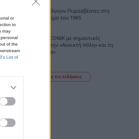
Λακωνία: Στέλνουν Πυροσβέστες στη
φωτιά με όχημα του 1965
sonal or
ection to
11:06
ou may
Σπάρτη: EYECONIK με σημαντικές
 personal
εκπτώσεις στην «Ανοικτή πόλη» και τη
out of the
 downstream
«Λευκή νύκτα»
B’s List of
10:53
μό των
Δείτε όλες τις ειδήσεις