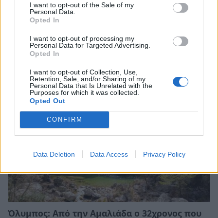
I want to opt-out of the Sale of my
Personal Data.
Opted In
Αναστάτωση στην Αμαλιάδα: Άνδρας
πυροβολούσε στα τυφλά έξω από σπίτι
I want to opt-out of processing my
ηλικιωμένης
Personal Data for Targeted Advertising.
Opted In
03/08/2026 20:35
I want to opt-out of Collection, Use,
Retention, Sale, and/or Sharing of my
Personal Data that Is Unrelated with the
Purposes for which it was collected.
Opted Out
CONFIRM
Data Deletion
Data Access
Privacy Policy
Όλυμπος: Από την Αμαλιάδα ο 32χρονος που