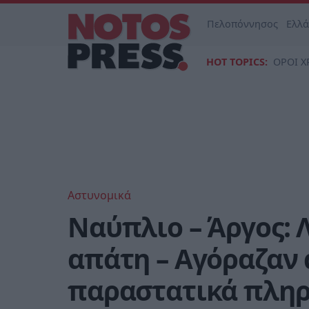
Πελοπόννησος
Ελλ
HOT TOPICS:
ΟΡΟΙ Χ
Αστυνομικά
Ναύπλιο – Άργος: 
απάτη – Αγόραζαν
παραστατικά πλη