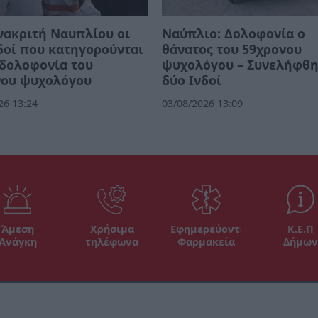
νακριτή Ναυπλίου οι
Ναύπλιο: Δολοφονία ο
δοί που κατηγορούνται
θάνατος του 59χρονου
 δολοφονία του
ψυχολόγου – Συνελήφθ
νου ψυχολόγου
δύο Ινδοί
26 13:24
03/08/2026 13:09
Άμεση
Χρήσιμα
Εφημερεύοντα
Κ.Ε.Π
Ανάγκη
τηλέφωνα
Φαρμακεία
Δήμων