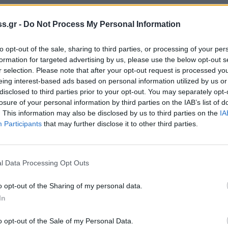
 σε περιοχές του
Ναυπλίου
και του
Άργους
s.gr -
Do Not Process My Personal Information
οργάνωσης απατεώνων από Λίβανο, οι οποίοι
ν να τους εξαπατήσουν δίνοντάς τους
to opt-out of the sale, sharing to third parties, or processing of your per
formation for targeted advertising by us, please use the below opt-out s
r selection. Please note that after your opt-out request is processed y
eing interest-based ads based on personal information utilized by us or
λοδαποί εξαφανίζονταν με τα
αυτοκίνητα
disclosed to third parties prior to your opt-out. You may separately opt-
φέρονται ότι σκόπευαν να διαλύσουν και να
losure of your personal information by third parties on the IAB’s list of
λλακτικά. Ο ακριβής αριθμός των οχημάτων
. This information may also be disclosed by us to third parties on the
IA
Participants
that may further disclose it to other third parties.
ρόπο ερευνάται και κάποια από αυτά έχουν
υπόλοιπα βρίσκεται σε εξέλιξη, με την
λευκανθεί πλήρως η δράση των αλλοδαπών.
l Data Processing Opt Outs
έσσερις
Λιβανέζοι
εντοπίστηκαν από
o opt-out of the Sharing of my personal data.
τελή βίλα την οποία είχαν νοικιάσει και
In
ρου. Όταν συνελήφθησαν, διαπιστώθηκε ότι
o opt-out of the Sale of my Personal Data.
τη της βίλας, καθώς είχαν αφήσει απλήρωτο το