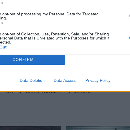
In
to opt-out of processing my Personal Data for Targeted
ing.
ίνητο, το οποίο πάντως φέρονται ότι είχαν
In
ες του anagnostis.org. Σε βάρος των
o opt-out of Collection, Use, Retention, Sale, and/or Sharing
ersonal Data that Is Unrelated with the Purposes for which it
γραφία για εγκληματική οργάνωση, απάτες
lected.
 κατ' επάγγελμα, με την οποία θα οδηγηθούν
Out
υ
.
CONFIRM
ews και μάθετε πρώτοι
όλες τις ειδήσεις
Data Deletion
Data Access
Privacy Policy
ΕΓΚΛΗΜΑΤΙΚΗ ΟΡΓΑΝΩΣΗ
ΑΥΤΟΚΙΝΗΤΑ