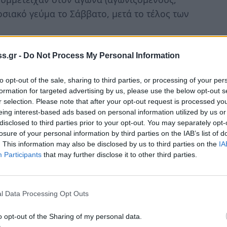
οσιακό γεύμα το Σάββατο, μετά το τέλος των
χος των αγωνιζομένων έγινε το πρωί του
s.gr -
Do Not Process My Personal Information
ημένες δοκιμές.
to opt-out of the sale, sharing to third parties, or processing of your per
 δόθηκε στις 11:30 το πρωί με πλήθος
formation for targeted advertising by us, please use the below opt-out s
ο σε πολλά ασφαλή σημεία κατά μήκος της
r selection. Please note that after your opt-out request is processed y
eing interest-based ads based on personal information utilized by us or
disclosed to third parties prior to your opt-out. You may separately opt-
losure of your personal information by third parties on the IAB’s list of
νιζόμενους οι οποίοι πάλεψαν για το
. This information may also be disclosed by us to third parties on the
IA
νταγωνισμός και στη θέση του πρώτου
Participants
that may further disclose it to other third parties.
ugeot 106) ο οποίος έχει κερδίσει τον
έση κατέκτησε ο Γιώργος Μπάσδελης(Nissan
l Data Processing Opt Outs
ος (Peugeot 106).
o opt-out of the Sharing of my personal data.
οί που πρόσφεραν όμορφες στιγμές στους