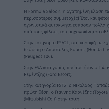
Στην τρίτη θέση βρέθηκε ο Κωνσταντίνος 
Η Formula Saloon, η αγαπημένη κλάση τ
περισσότερες συμμετοχές! Έτσι και φέτο
αγωνιστικά αυτοκίνητα έσπασαν πολλά 
από τους φίλους του μηχανοκίνητου αθλ
Στην κατηγορία FSA2L, στη κορυφή των χ
δεύτερη ο Απόστολος Κούσης (Honda Civi
(Peugeot 106).
Στην FSA κατηγορία, πρώτος ήταν ο Γιώρ
Ρεμέντζης (Ford Escort).
Στην κατηγορία FST2, ο Νικόλαος Παπαδό
πρώτη θέση, ο Γιάννης Καρνέζης (Toyota 
(Mitsubishi Colt) στην τρίτη.