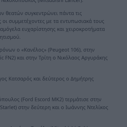
Νικολόπουλος (Mitsubishi Lancer).
ων θεατών συγκεντρώνει πάντα τις
ς οι συμμετέχοντες με τα εντυπωσιακά τους
χαμόγελα ευχαρίστησης και χειροκροτήματα
ητισμού.
ρόνων ο «Κανέλος» (Peugeot 106), στην
c FN2) και στην Τρίτη ο Νικόλαος Αργυράκης
γος Κατσαρός και δεύτερος ο Δημήτρης
πουλος (Ford Escord MK2) τερμάτισε στην
Starlet) στην δεύτερη και ο Ιωάννης Ντελίκος