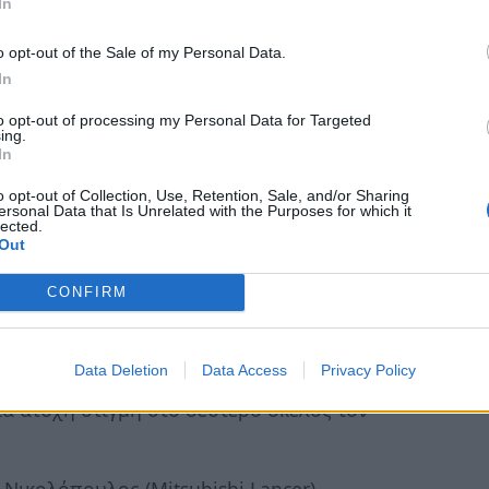
In
ο τού νικητή έφυγε ο Γιάννης
ύτερη θέση τερμάτισε ο Αναστάσιος
o opt-out of the Sale of my Personal Data.
 Κωνσταντίνος Ντέκας (Peugeot 205).
In
to opt-out of processing my Personal Data for Targeted
χές, και οι οδηγοί πάλεψαν με το
ing.
τικούς χρόνους. Πρωταγωνιστής και νικητής
In
geot 106), στην δεύτερη θέση ο Αναστάσιος
o opt-out of Collection, Use, Retention, Sale, and/or Sharing
ersonal Data that Is Unrelated with the Purposes for which it
 Βασίλης Λάτσης (Peugeot 106).
lected.
Out
ημείωσαν αξιόλογες επιδόσεις χαρίζοντας
CONFIRM
 δική τους μάχη για τη νίκη. Την πρώτη θέση
rra).
Data Deletion
Data Access
Privacy Policy
 (Mitsubishi Lancer), στο πρώτο σκέλος του
α άτυχη στιγμή στο δεύτερο σκέλος τον