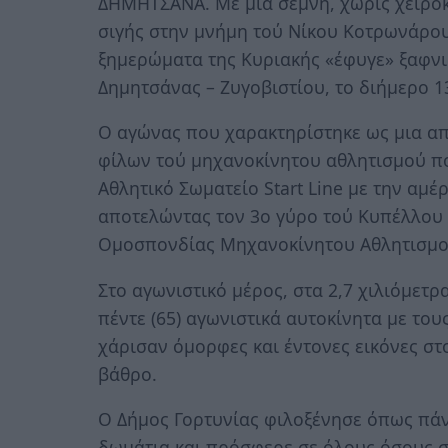
ΔΗΜΗΤΣΑΝΑ. Με μια σεμνή, χωρίς χειρο
σιγής στην μνήμη τού Νίκου Κοτρωνάρου
ξημερώματα της Κυριακής «έφυγε» ξαφν
Δημητσάνας – Ζυγοβιστίου, το διήμερο 13
Ο αγώνας που χαρακτηρίστηκε ως μια α
φίλων τού μηχανοκίνητου αθλητισμού π
Αθλητικό Σωματείο Start Line με την αμ
αποτελώντας τον 3ο γύρο τού Κυπέλλου
Ομοσπονδίας Μηχανοκίνητου Αθλητισμο
Στο αγωνιστικό μέρος, στα 2,7 χιλιόμετρ
πέντε (65) αγωνιστικά αυτοκίνητα με το
χάρισαν όμορφες και έντονες εικόνες στ
βάθρο.
Ο Δήμος Γορτυνίας φιλοξένησε όπως πάν
δωμάτια και πρόσφερε σε όλους όσους σ