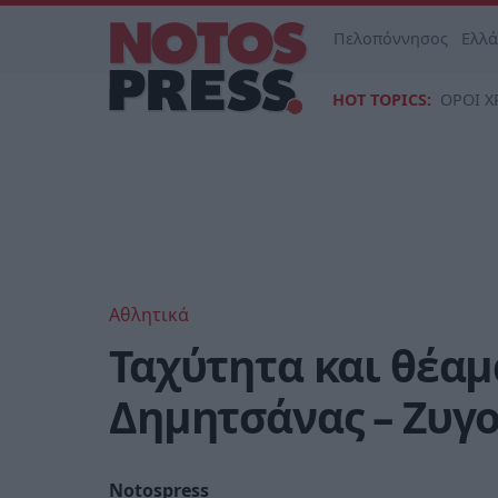
Πελοπόννησος
Ελλ
HOT TOPICS:
ΟΡΟΙ Χ
Αθλητικά
Ταχύτητα και θέαμ
Δημητσάνας – Ζυγο
Notospress