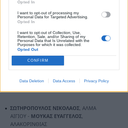
Opted In
ΜΙΧΑΛΟΠΟΥΛΟΣ ΠΑΝΑΓΙΩΤΗΣ
,
I want to opt-out of processing my
Personal Data for Targeted Advertising.
ΑΟΛΑΠΥΡΓΟΥ -
ΤΖΑΒΑΡΑΣ
Opted In
ΠΑΝΤΕΛΕΗΜΩΝ
, ΑΟΛΑΠΥΡΓΟΥ
I want to opt-out of Collection, Use,
Retention, Sale, and/or Sharing of my
Personal Data that Is Unrelated with the
TOYOTA YARIS, C6 A5.
Purposes for which it was collected.
Opted Out
ΠΑΤΕΑΣ ΑΘΑΝΑΣΙΟΣ
, ΑΟΛΑΠΥΡΓΟΥ -
CONFIRM
ΠΑΝΑΓΟΠΟΥΛΟΣ ΒΑΣΙΛΕΙΟΣ
,
ΑΟΛΑΠΥΡΓΟΥ
Data Deletion
Data Access
Privacy Policy
TOYOTA STARLET EP91, C6 A5.
ΣΩΤΗΡΟΠΟΥΛΟΣ ΝΙΚΟΛΑΟΣ
, ΑΛΜΑ
ΑΙΓΙΟΥ -
ΜΟΥΚΑΣ ΕΥΑΓΓΕΛΟΣ
,
ΑΛΑΚΟΡΙΝΘΙΑΣ