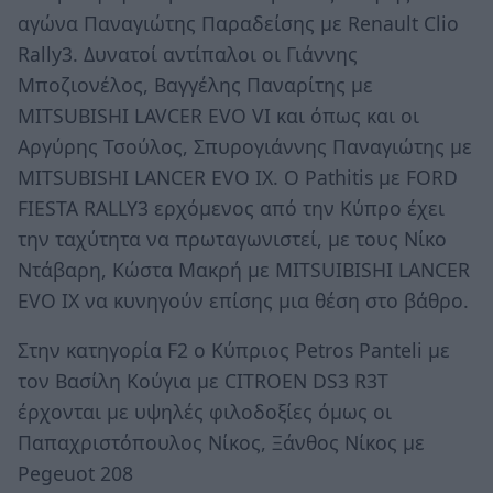
αγώνα Παναγιώτης Παραδείσης με Renault Clio
Rally3. Δυνατοί αντίπαλοι οι Γιάννης
Μποζιονέλος, Βαγγέλης Παναρίτης με
MITSUBISHI LAVCER EVO VI και όπως και οι
Αργύρης Τσούλος, Σπυρογιάννης Παναγιώτης με
MITSUBISHI LANCER EVO IX. Ο Pathitis με FORD
FIESTA RALLY3 ερχόμενος από την Κύπρο έχει
την ταχύτητα να πρωταγωνιστεί, με τους Νίκο
Ντάβαρη, Κώστα Μακρή με MITSUIBISHI LANCER
EVO IX να κυνηγούν επίσης μια θέση στο βάθρο.
Στην κατηγορία F2 o Κύπριος Petros Panteli με
τον Βασίλη Κούγια με CITROEN DS3 R3T
έρχονται με υψηλές φιλοδοξίες όμως οι
Παπαχριστόπουλος Νίκος, Ξάνθος Νίκος με
Pegeuot 208