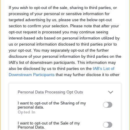
ΑΛΑΚΑΛΑΜΑΤΑΣ -
ΤΣΙΚΡΙΚΑΣ ΣΤΑΥΡΟΣ
,
If you wish to opt-out of the sale, sharing to third parties, or
ΑΛΑΚΑΛΑΜΑΤΑΣ
processing of your personal or sensitive information for
targeted advertising by us, please use the below opt-out
TOYOTA COROLLA AE86, C4 E10+.
section to confirm your selection. Please note that after your
opt-out request is processed you may continue seeing
interest-based ads based on personal information utilized by
ΚΙΜΩΝΙΔΗΣ ΕΚΤΩΡ
, OFF ROAD TEAM -
us or personal information disclosed to third parties prior to
your opt-out. You may separately opt-out of the further
ΖΕΡΒΑΣ ΣΥΜΕΩΝ
, OFF ROAD TEAM FORD
disclosure of your personal information by third parties on the
FIESTA RALLY4, C5 Rally4C.
IAB’s list of downstream participants. This information may
also be disclosed by us to third parties on the
IAB’s List of
ΜΠΑΣΔΕΛΗΣ ΑΝΔΡΕΑΣ
, ΑΛΜΑ ΑΙΓΙΟΥ -
Downstream Participants
that may further disclose it to other
ΖΩΤΙΑΔΗΣ ΚΩΝΣΤΑΝΤΙΝΟΣ
, ΑΣΜΑ
third parties.
VOLKSWAGEN GOLF MK2, C3 E11.
Personal Data Processing Opt Outs
ΔΗΜΑΚΟΠΟΥΛΟΣ ΚΩΝΣΤΑΝΤΙΝΟΣ
,
I want to opt-out of the Sharing of my
ΑΟΛΑΠΥΡΓΟΥ -
ΚΑΚΑΛΗΣ ΠΑΝΑΓΙΩΤΗΣ
,
personal data.
ΑΣΗΡΑΚΛΕΙΟΥ
Opted In
I want to opt-out of the Sale of my
TOYOTA STARLET KP61, C4 E10+.
Personal Data.