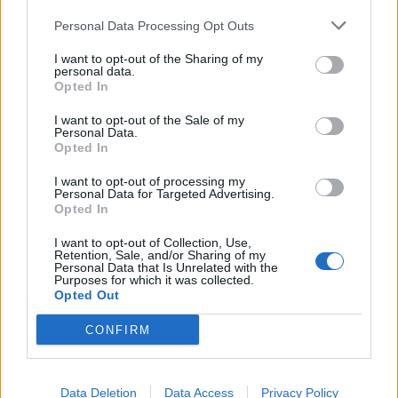
ΑΜΙΛΛΑ ΑΓ. ΙΩΑΝΝΗ - Α.Π.Ο. ΠΕΡΙΣΤΕΡΙΟΥ
Personal Data Processing Opt Outs
ΦΙΛΙΣΙΟΥ, Α. Ε. Κ. Ε.Π.Σ. ΛΑΚΩΝΙΑΣ (9/2-15:00)
I want to opt-out of the Sharing of my
personal data.
ΑΣΤΕΡΑΣ ΒΛΑΧΙΩΤΗ - ΚΑΣΤΡΟ ΜΟΝΕΜΒΑΣΙΑΣ,
Opted In
ΔΗΜ. ΣΤΑΔΙΟ ΒΛΑΧΙΩΤΗ (9/2-15:00)
I want to opt-out of the Sale of my
Personal Data.
Opted In
ΟΛΥΜΠΙΑΚΟΣ ΓΥΘΕΙΟΥ - ΛΕΩΝΙΔΑΣ
ΓΛΥΚΟΒΡΥΣΗΣ, ΔΗΜ. ΣΤ. ΓΥΘΕΙΟΥ-Χ. ΒΑΣΙΛΑΚΟΣ
I want to opt-out of processing my
Personal Data for Targeted Advertising.
(9/2-15:00)
Opted In
ΜΟΛΑΪΚΟΣ - Α.Ο. ΛΟΓΓΑΣΤΡΑΣ, ΔΗΜΟΤΙΚΟ
I want to opt-out of Collection, Use,
Retention, Sale, and/or Sharing of my
ΣΤΑΔΙΟ ΜΟΛΑΩΝ (9/2-15:00)
Personal Data that Is Unrelated with the
Purposes for which it was collected.
Opted Out
Η βαθμολογία (σε 17 αγώνες)
CONFIRM
1. ΑΕ Σπάρτης 51
2. Ολυμπιακός Γυθείου 45
Data Deletion
Data Access
Privacy Policy