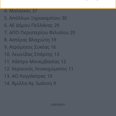
3. Λεωνίδας Γλυκόβρυσης 40
4. Μολαϊκός 37
5. Απόλλων Ξηροκαμπίου 30
6. ΑΕ Δήμου Πελλάνας 29
7. ΑΠΟ Περιστερίου Φιλισίου 20
8. Αστέρας Βλαχιώτη 19
9. Ατρόμητος Συκέας 16
10. Λεωνίδας Σπάρτης 13
11. Κάστρο Μονεμβασίας 12
12. Κεραυνός Λευκοχώματος 11
13. ΑΟ Λογγάστρας 10
14. Άμιλλα Αγ. Ιωάννη 9