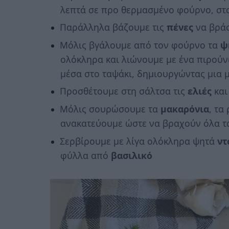
λεπτά σε προ θερμασμένο φούρνο, στ
Παράλληλα βάζουμε τις
πένες
να βράσ
Μόλις βγάλουμε από τον φούρνο τα
ψ
ολόκληρα και λιώνουμε με ένα πιρούνι
μέσα στο ταψάκι, δημιουργώντας μια
Προσθέτουμε στη σάλτσα τις
ελιές
και
Μόλις σουρώσουμε τα
μακαρόνια
, τα
ανακατεύουμε ώστε να βραχούν όλα τα
Σερβίρουμε με λίγα ολόκληρα ψητά
ντ
φύλλα από
βασιλικό