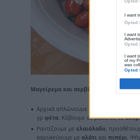
Opted 
I want t
Opted 
I want 
Advertis
Opted 
I want t
of my P
was col
Opted 
Μαγείρεμα και σερβίρισμα:
Αρχικά απλώνουμε σε ένα ταψάκι ή πυ
γρ
φέτα
. Κόβουμε σε ροδέλες το
σκόρ
Ραντίζουμε με
ελαιόλαδο
, προσθέτου
καρυκεύουμε με
αλάτι
και
πιπέρι
. Ψή