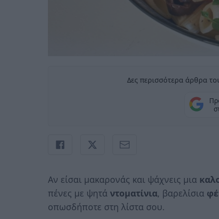
Δες περισσότερα άρθρα του
Πρ
σ
Αν είσαι μακαρονάς και ψάχνεις μια
καλ
πένες με ψητά
ντοματίνια
, βαρελίσια
φέ
οπωσδήποτε στη λίστα σου.