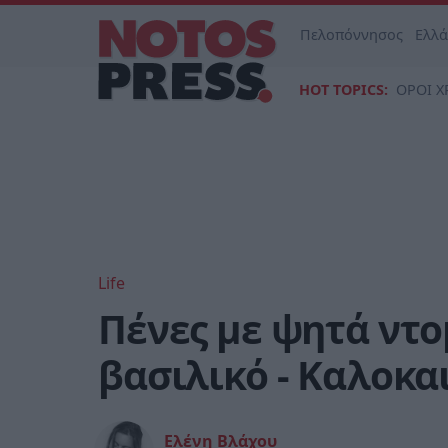
Πελοπόννησος
Ελλ
HOT TOPICS:
ΟΡΟΙ Χ
Life
Πένες με ψητά ντο
βασιλικό - Καλοκα
Ελένη Βλάχου