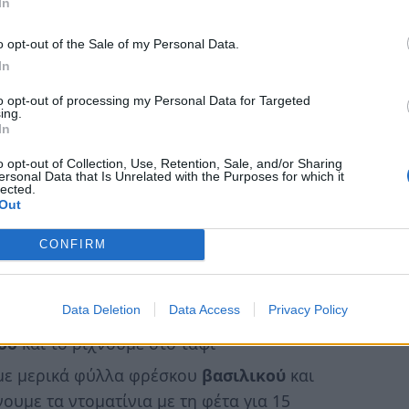
In
o opt-out of the Sale of my Personal Data.
In
to opt-out of processing my Personal Data for Targeted
ing.
In
o opt-out of Collection, Use, Retention, Sale, and/or Sharing
ersonal Data that Is Unrelated with the Purposes for which it
lected.
Out
CONFIRM
Data Deletion
Data Access
Privacy Policy
ρέξ, ολόκληρα τα
ντοματίνια
και τα 200
δο
και το ρίχνουμε στο ταψί
με μερικά φύλλα φρέσκου
βασιλικού
και
νουμε τα ντοματίνια με τη φέτα για 15