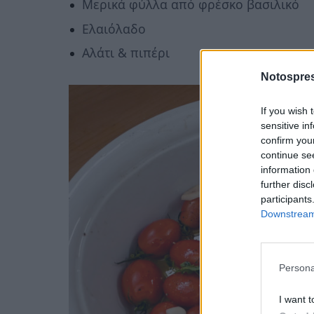
Μερικά φύλλα από φρέσκο βασιλικό
Ελαιόλαδο
Αλάτι & πιπέρι
Notospres
If you wish 
sensitive in
confirm you
continue se
information 
further disc
participants
Downstream 
Persona
I want t