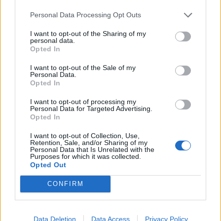
8. Εθνικός Βατίκων 21
9. Κρόνος Αγ. Δημητρίου 19
Personal Data Processing Opt Outs
10. ΑΟ Δαφνίου 18
I want to opt-out of the Sharing of my
11. Ήφαιστος Βρονταμά 15
personal data.
Opted In
12. ΑΣ Μάνης 5
I want to opt-out of the Sale of my
Personal Data.
Opted In
Τα επόμενα(22-23/2)
I want to opt-out of processing my
Personal Data for Targeted Advertising.
Opted In
ΕΥΡΩΤΑΣ ΕΛΟΥΣ - ΤΑΞΙΑΡΧΕΣ ΝΙΑΤΩΝ, ΕΛΟΥΣ "Β.
ΜΙΧΕΛΑΚΟΣ" (22/2-15:00)
I want to opt-out of Collection, Use,
Retention, Sale, and/or Sharing of my
Personal Data that Is Unrelated with the
Purposes for which it was collected.
ΚΡΟΝΟΣ ΑΓ. ΔΗΜΗΤΡΙΟΥ - ΕΘΝΙΚΟΣ ΒΑΤΙΚΩΝ,
Opted Out
ΓΗΠΕΔΟ ΑΓ. ΔΗΜΗΤΡΙΟΥ (22/2-15:00)
CONFIRM
ΑΜΥΚΛΙΑΚΟΣ - Α.Σ. ΜΑΝΗΣ, ΣΑΪΝΟΠΟΥΛΕΙΟ
(22/2-15:00)
Data Deletion
Data Access
Privacy Policy