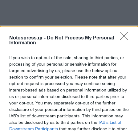
Notospress.gr -
Do Not Process My Personal
Information
If you wish to opt-out of the sale, sharing to third parties, or
Η βαθμολογία (18 αγώνες)
processing of your personal or sensitive information for
targeted advertising by us, please use the below opt-out
1. Ευρώτας Έλους 49
section to confirm your selection. Please note that after your
opt-out request is processed you may continue seeing
2. Πανγυθεατικός ΓΣ 39
interest-based ads based on personal information utilized by
3. Κάστρο Γερακίου 31
us or personal information disclosed to third parties prior to
4. ΑΣ Απιδιάς 29
your opt-out. You may separately opt-out of the further
disclosure of your personal information by third parties on the
5. Ταξιάρχες Νιάτων 26
IAB’s list of downstream participants. This information may
6. Αμυκλιακός 25
also be disclosed by us to third parties on the
IAB’s List of
7. Βοίας Νεάπολης 24
Downstream Participants
that may further disclose it to other
third parties.