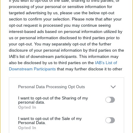
If you wish to opt-out of the sale, sharing to third parties, or
Π.Ο.Η.ΑΤ.), 6) Γκαλιούρης Δημήτριος (Π.Γ.Σ.
processing of your personal or sensitive information for
Λάρισας)
targeted advertising by us, please use the below opt-out
section to confirm your selection. Please note that after your
opt-out request is processed you may continue seeing
• Ατομικό Πουρσουίτ 4.000 μ. (24 συμμετοχές)
interest-based ads based on personal information utilized by
1) Σηφάκης Παναγιώτης (Π.Σ. Κρόνος Νίκαιας)
us or personal information disclosed to third parties prior to
2) Μπούγλας Γιώργος (Ολυμπιάδα Νεαπόλεως
your opt-out. You may separately opt-out of the further
disclosure of your personal information by third parties on the
Λευκωσίας)
IAB’s list of downstream participants. This information may
3) Σπανόπουλος Ιωάννης (Πελοτόν Π.Ο.Η.ΑΤ.)
also be disclosed by us to third parties on the
IAB’s List of
4)
Αντωνόπουλος Αναστάσιος (Σπαρτιατικός
Downstream Participants
that may further disclose it to other
third parties.
Γ.Σ.),
5) Σούλιος Ζήσης (Π.Ο. Καρδίτσας) και 6)
Personal Data Processing Opt Outs
Σημαντηράκης Βασίλειος (Π.Σ. Κρόνος Νίκαιας).
I want to opt-out of the Sharing of my
personal data.
Opted In
I want to opt-out of the Sale of my
Personal Data.
Opted In