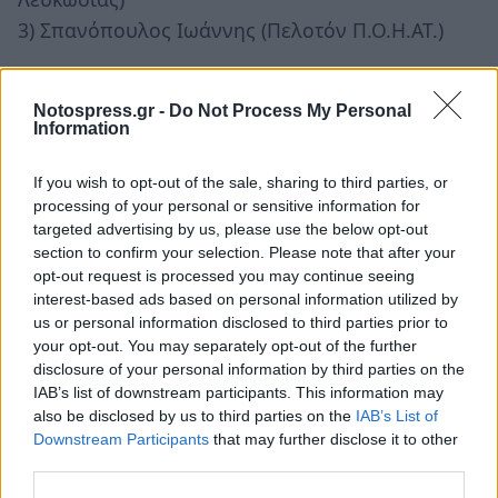
3) Σπανόπουλος Ιωάννης (Πελοτόν Π.Ο.Η.ΑΤ.)
• Ομαδικό Πουρσουίτ Ανδρών (4 συμμετοχές)
1) Π.Σ. Κρόνος Νίκαιας
Notospress.gr -
Do Not Process My Personal
Information
2) Α.Σ. Άκρατος Βόλου
3) Π.Ο. Πατρών
If you wish to opt-out of the sale, sharing to third parties, or
processing of your personal or sensitive information for
• Μάντισον Ανδρών (8 συμμετοχές)
targeted advertising by us, please use the below opt-out
section to confirm your selection. Please note that after your
1) Μπούγλας Γεώργιος, Μπούγλας Απόστολος
opt-out request is processed you may continue seeing
(Ολυμπιάδα Νεαπόλεως Λευκωσίας)
interest-based ads based on personal information utilized by
2) Γκαζώνης Πέτρος, Ποτουρίδης Ελπιδοφόρς
us or personal information disclosed to third parties prior to
your opt-out. You may separately opt-out of the further
(Α.Ο. Θησέας)
disclosure of your personal information by third parties on the
3) Σημαντιράκης Βασίλειος, Καραμπινάκης
IAB’s list of downstream participants. This information may
Παναγιώτης Μανώλης (Π.Σ. Κρόνος Νίκαιας)
also be disclosed by us to third parties on the
IAB’s List of
Downstream Participants
that may further disclose it to other
• Κέιριν Ανδρών (16 συμμετοχές)
third parties.
1) Βολικάκης Χρήστος (Π.Ο.Η. Κάστρο)