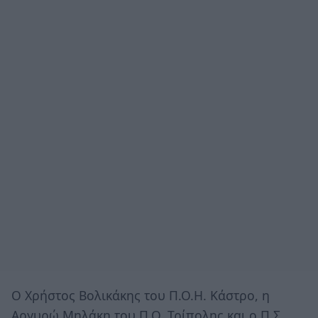
Ο Χρήστος Βολικάκης του Π.Ο.Η. Κάστρο, η
Αργυρώ Μηλάκη του Π.Ο. Τρίπολης και ο Π.Σ.