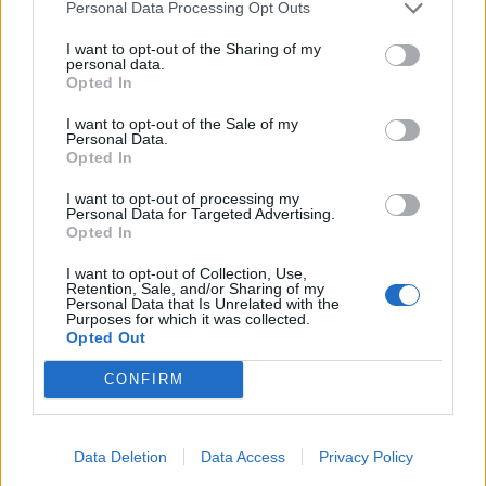
Personal Data Processing Opt Outs
2) Βολικάκης Ζαφείρης (Π.Ο. Βόλος)
I want to opt-out of the Sharing of my
3) Μπρέτας Σωτήριος (Α.Σ. Άκρατος Βόλου)
personal data.
Opted In
• Ατομική χρονομέτρηση 1000 μ. (32
I want to opt-out of the Sale of my
συμμετοχές)
Personal Data.
Opted In
1) Βολικάκης Χρήστος (Π.Ο.Η. Κάστρο)
2) Καλογερόπουλος Ιωάννης (Π.Ο. Πατρών)
I want to opt-out of processing my
Personal Data for Targeted Advertising.
3) Σηφάκης Παναγιώτης (Π.Σ. Κρόνος Νίκαιας)
Opted In
• Ομαδικό σπριντ (7 συμμετοχές)
I want to opt-out of Collection, Use,
Retention, Sale, and/or Sharing of my
1) Α.Σ. Άκρατος Βόλου
Personal Data that Is Unrelated with the
Purposes for which it was collected.
2) Π.Σ. Κρόνος Νίκαιας
Opted Out
3) Σπαρτιατικός Γ.Σ.
CONFIRM
• Αγώνας Πόντων (24 συμμετοχές)
1) Καράτζιος Γεώργιος (Π.Σ. Κρόνος Νίκαιας)
Data Deletion
Data Access
Privacy Policy
2) Σπανόπουλος Ιωάννης (Πελοτόν Π.Ο.)