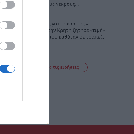
Σεβασμό στους νεκρούς…
20:17
«Πόσα θέλεις για το κορίτσι;»:
Τουρίστας στην Κρήτη ζήτησε «τιμή»
για ανήλικη που καθόταν σε τραπέζι
επιχείρησης
19:56
Δείτε όλες τις ειδήσεις