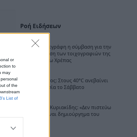
Ροή Ειδήσεων
Αρκαδία: Υπεγράφη η σύμβαση για την
αποκατάσταση των τοιχογραφιών της
Μονής Επάνω Χρέπας
sonal or
ection to
22:17
ou may
 personal
Πελοπόννησος: Στους 40°C ανεβαίνει
out of the
η θερμοκρασία το Σάββατο
 downstream
22:06
B’s List of
Βλαδίμηρος Κυριακίδης: «Δεν πιστεύω
στον Θεό, είναι δημιούργημα του
ανθρώπου»
20:41