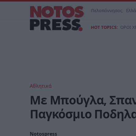
Πελοπόννησος
Ελλ
HOT TOPICS:
ΟΡΟΙ Χ
Αθλητικά
Με Μπούγλα, Σπαν
Παγκόσμιο Ποδηλα
Notospress