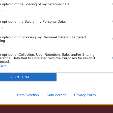
o opt-out of the Sharing of my personal data.
In
θεί στην αντοχή ανδρών, αγώνισμα στο
Ελλάδας.
o opt-out of the Sale of my Personal Data.
In
ωνισθεί στην ατομική χρονομέτρηση νέων
ο οποίο φέτος αναδείχθηκε Πρωταθλητής νέων
to opt-out of processing my Personal Data for Targeted
ing.
In
o opt-out of Collection, Use, Retention, Sale, and/or Sharing
ωταθλήτρια Ελλάδας 2014, θα πάρει μέρος
ersonal Data that Is Unrelated with the Purposes for which it
lected.
Out
κός γραμματέας της Ομοσπονδίας Δημήτριος
CONFIRM
ι η προπονήτρια Ρίτα Λυμπεράκου.
Data Deletion
Data Access
Privacy Policy