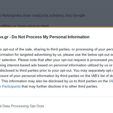
 Notospress όταν αναζητάς ειδήσεις στη Google
οσθήκη ως προτιμώμενη πηγή
τα αποτελέσματα της Google
s.gr -
Do Not Process My Personal Information
to opt-out of the sale, sharing to third parties, or processing of your per
formation for targeted advertising by us, please use the below opt-out s
r selection. Please note that after your opt-out request is processed y
eing interest-based ads based on personal information utilized by us or
 από την Κυριακή
disclosed to third parties prior to your opt-out. You may separately opt-
losure of your personal information by third parties on the IAB’s list of
. This information may also be disclosed by us to third parties on the
IA
υλος και η Βαρβάρα Φασόη είναι οι τρεις
Participants
that may further disclose it to other third parties.
α μας –για πρώτη φορά στην καριέρα τους-
ρόμου, το οποίο θα γίνει στην πόλη
από μεθαύριο Κυριακή 21 του μήνα, μέχρι και
l Data Processing Opt Outs