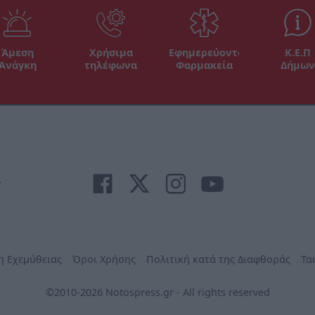
Άμεση
Χρήσιμα
Εφημερεύοντα
Κ.Ε.Π
Ανάγκη
τηλέφωνα
Φαρμακεία
Δήμων
r
η Εχεμύθειας
Όροι Χρήσης
Πολιτική κατά της Διαφθοράς
Τα
©2010-2026 Notospress.gr - All rights reserved