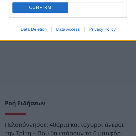
CONFIRM
Data Deletion
Data Access
Privacy Policy
Ροή Ειδήσεων
Πελοπόννησος: 40άρια και ισχυροί άνεμοι
την Τρίτη – Πού θα φτάσουν τα 6 μποφόρ