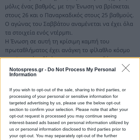
μόλις ένας βαθμός, με την Ένωση να βρίσκεται
στους 26 και ο Παναρκαδικός στους 25 βαθμούς.
Ο αγώνας του Σαββάτου αναμένεται να έχει όλα
τα στοιχεία ενός ντέρμπι.
Η Ένωση σε αυτή τη κρίσιμη καμπή του
πρωταθλήματος έχει ανάγκη το φίλαθλο κόσμο
της Λακωνίας δίπλα της για να την ωθήσει στη
νίκη!
Notospress.gr -
Do Not Process My Personal
Information
Εισιτήρια
If you wish to opt-out of the sale, sharing to third parties, or
Η τιμή του εισιτηρίου είναι δέκα (10) ευρώ.
processing of your personal or sensitive information for
Πέντε (5) ευρώ κοστίζει το εισιτήριο για
targeted advertising by us, please use the below opt-out
section to confirm your selection. Please note that after your
άνεργους (απαραίτητη η κάρτα ανεργίας) και
opt-out request is processed you may continue seeing
φοιτητές (απαραίτητη η φοιτητική ταυτότητα).
interest-based ads based on personal information utilized by
Το εκδοτήριο ανοίγει δύο ώρες πριν την έναρξη
us or personal information disclosed to third parties prior to
your opt-out. You may separately opt-out of the further
του αγώνα, στις 13:00.