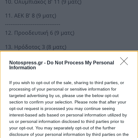
10. Ολυμπιακός Β' 11 (9 ματς)
11. ΑΕΚ Β' 8 (9 ματς)
------------------------------
12. Προοδευτική 6 (9 ματς)
13. Ηρόδοτος 3 (8 ματς)
14. ΠΑΟ Ρουφ 3 (11 ματς)
Notospress.gr -
Do Not Process My Personal
Information
15. Επισκοπή 2 (7 ματς)
If you wish to opt-out of the sale, sharing to third parties, or
processing of your personal or sensitive information for
Η επόμενη αγωνιστική
targeted advertising by us, please use the below opt-out
section to confirm your selection. Please note that after your
Καλαμάτα-Προοδευτική
opt-out request is processed you may continue seeing
interest-based ads based on personal information utilized by
us or personal information disclosed to third parties prior to
Παναχαϊκή-ΑΕΚ Β'
your opt-out. You may separately opt-out of the further
disclosure of your personal information by third parties on the
Ολυμπιακός Β'-Ηρόδοτος