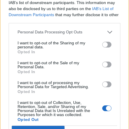
IAB’s list of downstream participants. This information may
also be disclosed by us to third parties on the
IAB’s List of
Επισκοπή-ΟΦ Ιεράπετρας
Downstream Participants
that may further disclose it to other
third parties.
Χανιά-Κηφισιά
Personal Data Processing Opt Outs
Ηλιούπολη-ΠΑΟ Ρουφ
I want to opt-out of the Sharing of my
personal data.
Απόλλων Σμύρνης-Καλλιθέα
Opted In
I want to opt-out of the Sale of my
Ρεπό: Αιγάλεω
Personal Data.
Opted In
Ακολουθήστε το
notospress.gr
στο Google News και
I want to opt-out of processing my
μάθετε πρώτοι
όλες τις ειδήσεις
Personal Data for Targeted Advertising.
Opted In
I want to opt-out of Collection, Use,
Retention, Sale, and/or Sharing of my
TAGS:
ΚΑΛΑΜΑΤΑ
ΜΑΥΡΗ ΘΥΕΛΛΑ
ΚΑΛΛΙΘΕΑ
Personal Data that Is Unrelated with the
Purposes for which it was collected.
ΠΟΔΟΣΦΑΙΡΟ
SUPER LEAGUE 2
HIGHLIGHTS
Opted Out