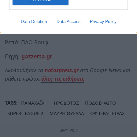
Χανιά - Ηρόδοτος
Δευτέρα 6/2
Data Deletion
Data Access
Privacy Policy
Απόλλων Σμύρνης - ΟΦ Ιεράπετρας
Ρεπό: ΠΑΟ Ρουφ
Πηγή:
gazzetta.gr
Ακολουθήστε το
notospress.gr
στο Google News και
μάθετε πρώτοι
όλες τις ειδήσεις
TAGS:
ΠΑΝΑΧΑΪΚΗ
ΗΡΟΔΟΤΟΣ
ΠΟΔΟΣΦΑΙΡΟ
SUPER LEAGUE 2
ΜΑΥΡΗ ΘΥΕΛΛΑ
ΟΦ ΙΕΡΑΠΕΤΡΑΣ