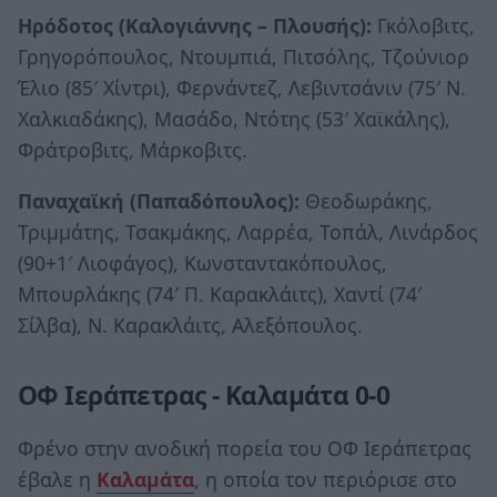
Ηρόδοτος (Καλογιάννης – Πλουσής):
Γκόλοβιτς,
Γρηγορόπουλος, Ντουμπιά, Πιτσόλης, Τζούνιορ
Έλιο (85′ Χίντρι), Φερνάντεζ, Λεβιντσάνιν (75′ Ν.
Χαλκιαδάκης), Μασάδο, Ντότης (53′ Χαϊκάλης),
Φράτροβιτς, Μάρκοβιτς.
Παναχαϊκή (Παπαδόπουλος):
Θεοδωράκης,
Τριμμάτης, Τσακμάκης, Λαρρέα, Τοπάλ, Λινάρδος
(90+1′ Λιοφάγος), Κωνσταντακόπουλος,
Μπουρλάκης (74′ Π. Καρακλάιτς), Χαντί (74′
Σίλβα), Ν. Καρακλάιτς, Αλεξόπουλος.
ΟΦ Ιεράπετρας - Καλαμάτα 0-0
Φρένο στην ανοδική πορεία του ΟΦ Ιεράπετρας
έβαλε η
Καλαμάτα
, η οποία τον περιόρισε στο