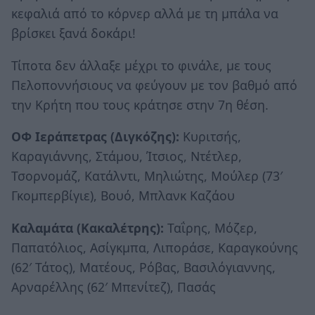
κεφαλιά από το κόρνερ αλλά με τη μπάλα να
βρίσκει ξανά δοκάρι!
Τίποτα δεν άλλαξε μέχρι το φινάλε, με τους
Πελοποννήσιους να φεύγουν με τον βαθμό από
την Κρήτη που τους κράτησε στην 7η θέση.
ΟΦ Ιεράπετρας (Διγκόζης):
Κυριτσής,
Καραγιάννης, Στάμου, Ίτσιος, Ντέτλερ,
Τσορνομάζ, Κατάλντι, Μηλιώτης, Μούλερ (73′
Γκομπερβίγιε), Βουό, Μπλανκ Καζάου
Καλαμάτα (Κακαλέτρης):
Ταΐρης, Μόζερ,
Παπατόλιος, Ασίγκμπα, Λιποράσε, Καραγκούνης
(62′ Τάτος), Ματέους, Ρόβας, Βασιλόγιαννης,
Αρναρέλλης (62′ Μπενίτεζ), Πασάς