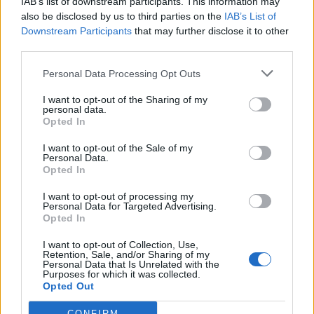
IAB’s list of downstream participants. This information may
12. ΑΕΚ Β' 8 (11 ματς)
also be disclosed by us to third parties on the
IAB’s List of
13. Επισκοπή 2 (10 ματς)
Downstream Participants
that may further disclose it to other
third parties.
14. Ηρόδοτος 0 (10 ματς)
15. ΠΑΟ Ρουφ 0 (11 ματς)
Personal Data Processing Opt Outs
I want to opt-out of the Sharing of my
Επόμενη αγωνιστική (14η)
personal data.
Opted In
Παρασκευή 3/2
I want to opt-out of the Sale of my
Personal Data.
Καλαμάτα - Κηφισιά
Opted In
Σάββατο 4/2
I want to opt-out of processing my
Personal Data for Targeted Advertising.
Επισκοπή - ΑΕΚ Β'
Opted In
Παναχαϊκή - Ολυμπιακός Β'
I want to opt-out of Collection, Use,
Retention, Sale, and/or Sharing of my
Personal Data that Is Unrelated with the
Κυριακή 5/2
Purposes for which it was collected.
Αιγάλεω - Καλλιθέα
Opted Out
Ηλιούπολη - Προοδευτική
CONFIRM