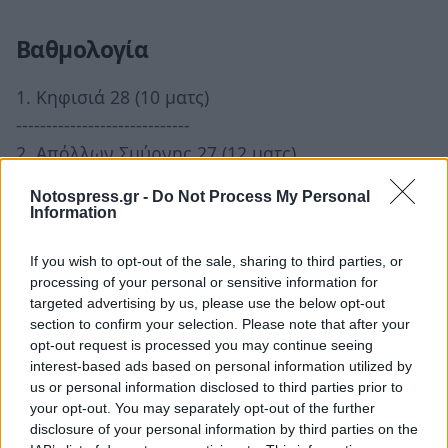
Βαθμολογία
1. Κηφισιά 28 (10 ματς)
-----------------------------
2. Απόλλων Σμύρνης 27 (12 ματς)
3. Παναχαϊκή 27 (13 ματς)
Notospress.gr -
Do Not Process My Personal
4. ΟΦ Ιεράπετρας 25 (12 ματς)
Information
5. Καλλιθέα 20 (9 ματς)
If you wish to opt-out of the sale, sharing to third parties, or
6. Χανιά 20 (12 ματς)
processing of your personal or sensitive information for
7. Καλαμάτα 19 (12 ματς)
targeted advertising by us, please use the below opt-out
8. Ηλιούπολη 18 (11 ματς)
section to confirm your selection. Please note that after your
opt-out request is processed you may continue seeing
9. Ολυμπιακός 14 (10 ματς)
interest-based ads based on personal information utilized by
10. Αιγάλεω 12 (11 ματς)
us or personal information disclosed to third parties prior to
11. Προοδευτική 10 (12 ματς)
your opt-out. You may separately opt-out of the further
disclosure of your personal information by third parties on the
------------------------------