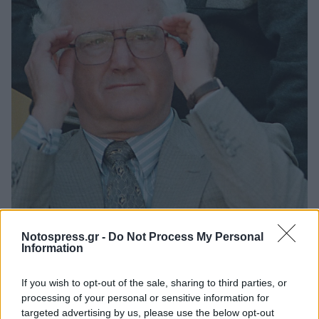
Notospress.gr -
Do Not Process My Personal
Φυσικά το ελληνικό στοιχείο δεν έλειπε ποτέ
Information
από το ρόστερ, με τον Νίκο Λυμπερόπουλο να
είναι ό,τι πολυτιμότερο ξεπήδησε από την
If you wish to opt-out of the sale, sharing to third parties, or
processing of your personal or sensitive information for
ποδοσφαιρική ομάδα της Καλαμάτας, προτού
targeted advertising by us, please use the below opt-out