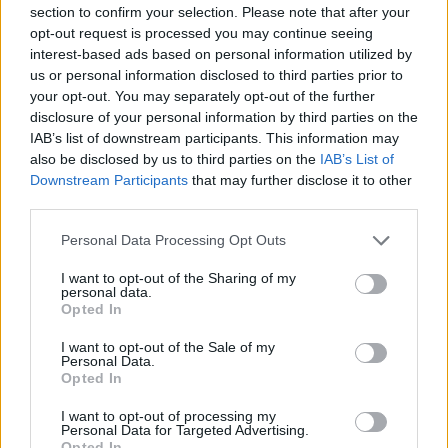
παραχωρηθεί στον Παναθηναϊκό.
section to confirm your selection. Please note that after your
opt-out request is processed you may continue seeing
Ακολουθήστε το
notospress.gr
στο Google News και
interest-based ads based on personal information utilized by
us or personal information disclosed to third parties prior to
μάθετε πρώτοι
όλες τις ειδήσεις
your opt-out. You may separately opt-out of the further
disclosure of your personal information by third parties on the
IAB’s list of downstream participants. This information may
TAGS:
ΜΑΥΡΗ ΘΥΕΛΛΑ
ΚΑΛΑΜΑΤΑ
also be disclosed by us to third parties on the
IAB’s List of
Downstream Participants
that may further disclose it to other
ΣΤΑΥΡΟΣ ΠΑΠΑΔΟΠΟΥΛΟΣ
third parties.
Personal Data Processing Opt Outs
I want to opt-out of the Sharing of my
personal data.
Opted In
I want to opt-out of the Sale of my
Personal Data.
Opted In
I want to opt-out of processing my
Personal Data for Targeted Advertising.
Opted In