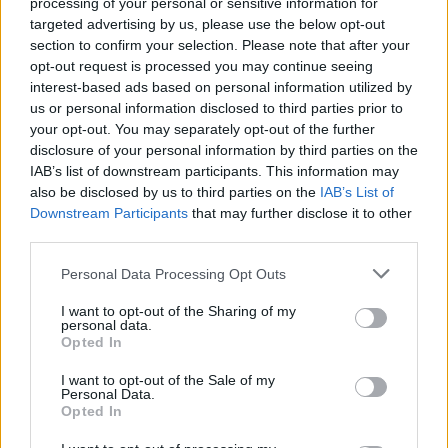
processing of your personal or sensitive information for
targeted advertising by us, please use the below opt-out
Κατά τη διάρκεια της επίσκεψής του, ο κ.
section to confirm your selection. Please note that after your
opt-out request is processed you may continue seeing
Κικίλιας ξεναγήθηκε στις νέες εγκαταστάσεις και
interest-based ads based on personal information utilized by
συνομίλησε με τους εθελοντές του Συλλόγου
us or personal information disclosed to third parties prior to
Εθελοντών Πολιτικής Προστασίας Αγίου
your opt-out. You may separately opt-out of the further
disclosure of your personal information by third parties on the
Στεφάνου, υπογραμμίζοντας την σημασία της
IAB’s list of downstream participants. This information may
συνεργασίας όλων των φορέων για την
also be disclosed by us to third parties on the
IAB’s List of
αντιμετώπιση της κλιματικής κρίσης.
Downstream Participants
that may further disclose it to other
third parties.
Στην εκδήλωση παρευρέθηκαν επίσης ο
Personal Data Processing Opt Outs
Υπαρχηγός του Πυροσβεστικού Σώματος,
Νικόλαος Ρουμελιώτης, η Δήμαρχος Διονύσου,
I want to opt-out of the Sharing of my
personal data.
Κατερίνα Μαϊχόσογλου, εκπρόσωποι τοπικών
Opted In
αρχών, εθελοντές και πλήθος πολιτών.
I want to opt-out of the Sale of my
Personal Data.
Opted In
Ακολουθήστε το
notospress.gr
στο Google News και
μάθετε πρώτοι
όλες τις ειδήσεις