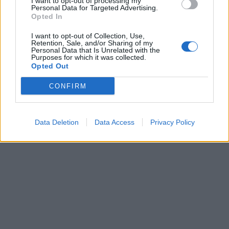
I want to opt-out of processing my
Personal Data for Targeted Advertising.
Opted In
I want to opt-out of Collection, Use,
TAGS:
ΒΑΣΙΛΗΣ ΚΙΚΙΛΙΑΣ
ΕΘΕΛΟΝΤΕΣ ΠΥΡΟΣΒΕΣΤΕΣ
Retention, Sale, and/or Sharing of my
Personal Data that Is Unrelated with the
Purposes for which it was collected.
Opted Out
CONFIRM
Data Deletion
Data Access
Privacy Policy