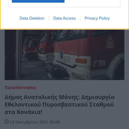
Data Deletion
Data Access
Privacy Policy
Πελοπόννησος
Δήμος Ανατολικής Μάνης: Δημιουργία
Εθελοντικού Πυροσβεστικού Σταθμού
στα Κονάκια!
23 Οκτωβρίου 2021 09:08