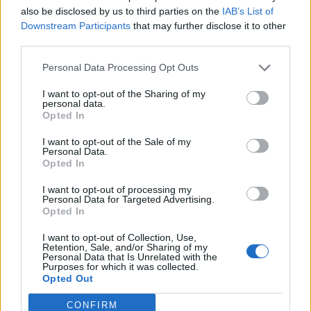
also be disclosed by us to third parties on the
IAB’s List of
Downstream Participants
that may further disclose it to other
third parties.
Personal Data Processing Opt Outs
I want to opt-out of the Sharing of my
personal data.
Opted In
I want to opt-out of the Sale of my
Personal Data.
Opted In
I want to opt-out of processing my
Personal Data for Targeted Advertising.
Πελοπόννησος
Opted In
Βέρδος για πυρκαγιά σε Αφανιά:
I want to opt-out of Collection, Use,
«Πυροσβέστες και εθελοντές στην
Retention, Sale, and/or Sharing of my
Personal Data that Is Unrelated with the
πρώτη γραμμή»
Purposes for which it was collected.
Opted Out
20 Ιουλίου 2022 18:58
CONFIRM