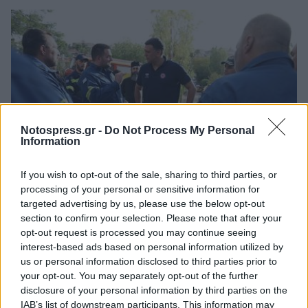
Notospress.gr -
Do Not Process My Personal
Information
If you wish to opt-out of the sale, sharing to third parties, or
processing of your personal or sensitive information for
Ελλάδα
targeted advertising by us, please use the below opt-out
Μέτρα ενίσχυσης των εθελοντικών
section to confirm your selection. Please note that after your
opt-out request is processed you may continue seeing
οργανώσεων πυροσβεστών ανακοίνωσε
interest-based ads based on personal information utilized by
ο Βασίλης Κικίλιας
us or personal information disclosed to third parties prior to
your opt-out. You may separately opt-out of the further
12 Οκτωβρίου 2024 18:11
disclosure of your personal information by third parties on the
IAB’s list of downstream participants. This information may