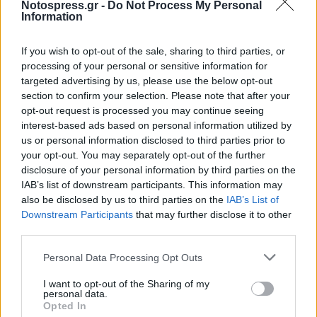
Notospress.gr -
Do Not Process My Personal
Information
O δημόσιος εξευτελισμός της Ελλάδας
προκάλεσε τη λαϊκή οργή και όξυνε τις
If you wish to opt-out of the sale, sharing to third parties, or
επιθέσεις της Δηλιγιαννικής αντιπολίτευσης
.
processing of your personal or sensitive information for
targeted advertising by us, please use the below opt-out
Το επεισόδιο Νίκολσον
επίσπευσε την πτώση
section to confirm your selection. Please note that after your
της κυβέρνησης Τρικούπη
, που έτσι κι αλλιώς
opt-out request is processed you may continue seeing
βρισκόταν με την πλάτη στον τοίχο, εξαιτίας της
interest-based ads based on personal information utilized by
us or personal information disclosed to third parties prior to
φορομπηχτικής πολιτικής της.
your opt-out. You may separately opt-out of the further
disclosure of your personal information by third parties on the
Πηγή:
SanSimera.gr
IAB’s list of downstream participants. This information may
also be disclosed by us to third parties on the
IAB’s List of
Ακολουθήστε το
notospress.gr
στο Google News και
Downstream Participants
that may further disclose it to other
μάθετε πρώτοι
όλες τις ειδήσεις
third parties.
Personal Data Processing Opt Outs
TAGS:
ΣΑΝ ΣΗΜΕΡΑ
ΛΥΚΑΒΗΤΤΟΣ
ΧΩΡΟΦΥΛΑΚΗ
I want to opt-out of the Sharing of my
personal data.
ΧΑΡΙΛΑΟΣ ΤΡΙΚΟΥΠΗΣ
ΑΡΘΟΥΡ ΝΙΚΟΛΣΟΝ
Opted In