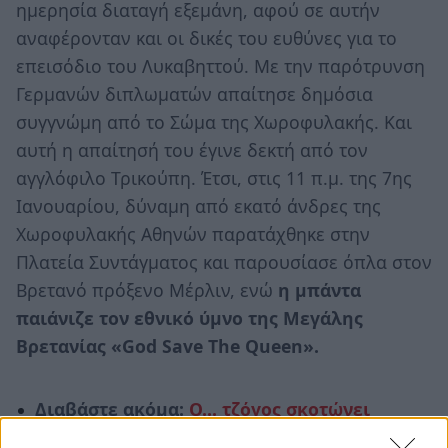
ημερησία διαταγή εξεμάνη, αφού σε αυτήν
αναφέρονταν και οι δικές του ευθύνες για το
επεισόδιο του Λυκαβηττού. Με την παρότρυνση
Γερμανών διπλωματών απαίτησε δημόσια
συγγνώμη από το Σώμα της Χωροφυλακής. Και
αυτή η απαίτησή του έγινε δεκτή από τον
αγγλόφιλο Τρικούπη. Έτσι, στις 11 π.μ. της 7ης
Ιανουαρίου, δύναμη από εκατό άνδρες της
Χωροφυλακής Αθηνών παρατάχθηκε στην
Πλατεία Συντάγματος και παρουσίασε όπλα στον
Βρετανό πρόξενο Μέρλιν, ενώ
η μπάντα
παιάνιζε τον εθνικό ύμνο της Μεγάλης
Βρετανίας «God Save The Queen».
Διαβάστε ακόμα:
Ο... τζόγος σκοτώνει
τον πρωθυπουργό Θεόδωρο Δηλιγιάννη