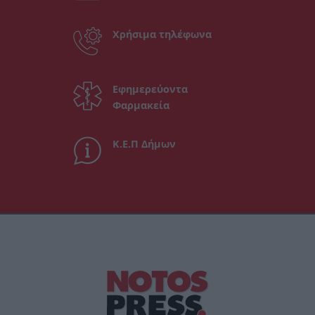
Χρήσιμα τηλέφωνα
Εφημερεύοντα
Φαρμακεία
Κ.Ε.Π Δήμων