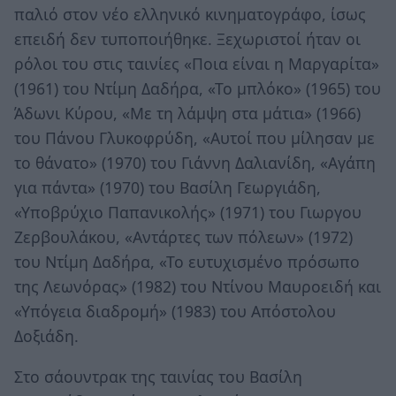
παλιό στον νέο ελληνικό κινηματογράφο, ίσως
επειδή δεν τυποποιήθηκε. Ξεχωριστοί ήταν οι
ρόλοι του στις ταινίες «Ποια είναι η Μαργαρίτα»
(1961) του Ντίμη Δαδήρα, «Το μπλόκο» (1965) του
Άδωνι Κύρου, «Με τη λάμψη στα μάτια» (1966)
του Πάνου Γλυκοφρύδη, «Αυτοί που μίλησαν με
το θά­νατο» (1970) του Γιάννη Δαλιανίδη, «Αγάπη
για πάντα» (1970) του Βασίλη Γεωργιάδη,
«Υποβρύχιο Παπανικολής» (1971) του Γιωργου
Ζερβουλάκου, «Αντάρτες των πό­λεων» (1972)
του Ντίμη Δαδήρα, «Το ευτυχισμένο πρόσωπο
της Λεωνόρας» (1982) του Ντίνου Μαυροειδή και
«Υπόγεια διαδρομή» (1983) του Απόστολου
Δοξιάδη.
Στο σάουντρακ της ταινίας του Βασίλη