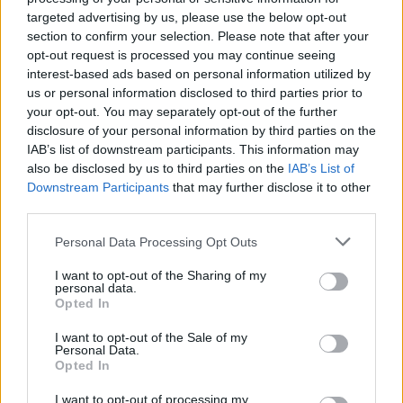
targeted advertising by us, please use the below opt-out
section to confirm your selection. Please note that after your
opt-out request is processed you may continue seeing
interest-based ads based on personal information utilized by
us or personal information disclosed to third parties prior to
your opt-out. You may separately opt-out of the further
disclosure of your personal information by third parties on the
Ο Γιάννης Φέρτης με τη Ναταλία Τσαλίκη και τον Γιάννη Μπέζο στην
IAB’s list of downstream participants. This information may
τηλεοπτική σειρά του MEGA «Βίος Ανθόσπαρτος»
also be disclosed by us to third parties on the
IAB’s List of
Downstream Participants
that may further disclose it to other
third parties.
Στη μικρή οθόνη εμφανίστηκε από τα μέσα της
δεκαετίας του 1970 σε σειρές της δημόσιας
Personal Data Processing Opt Outs
τηλεόρασης («Αθάνατες ιστορίες αγάπης», «Η
I want to opt-out of the Sharing of my
δασκάλα με τα χρυσά μάτια», «Ο
personal data.
Opted In
συμβολαιογράφος», «Οι άθλιοι των Αθηνών»
κ.ά.) και αργότερα της ιδιωτικής («Ο επισκέπτης
I want to opt-out of the Sale of my
Personal Data.
της ομίχλης», «Το κόκκινο φεγγάρι», «Βαμμένος
Opted In
Ήλιος», «Βίος ανθόσπαρτος» κ.ά.).
I want to opt-out of processing my