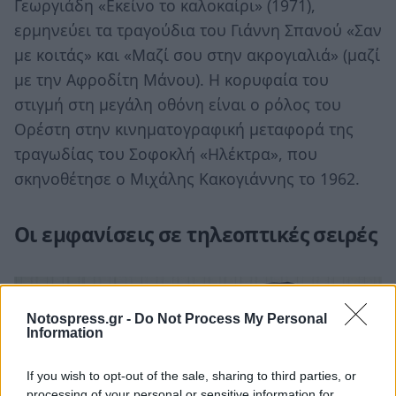
Γεωργιάδη «Εκείνο το καλοκαίρι» (1971),
ερμηνεύει τα τραγούδια του Γιάννη Σπανού «Σαν
με κοιτάς» και «Μαζί σου στην ακρογιαλιά» (μαζί
με την Αφροδίτη Μάνου). Η κορυφαία του
στιγμή στη μεγάλη οθόνη είναι ο ρόλος του
Ορέστη στην κινηματογραφική μεταφορά της
τραγωδίας του Σοφοκλή «Ηλέκτρα», που
σκηνοθέτησε ο Μιχάλης Κακογιάννης το 1962.
Οι εμφανίσεις σε τηλεοπτικές σειρές
Notospress.gr -
Do Not Process My Personal
Information
If you wish to opt-out of the sale, sharing to third parties, or
processing of your personal or sensitive information for