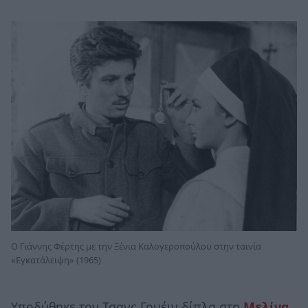
Ο Γιάννης Φέρτης με την Ξένια Καλογεροπούλου στην ταινία
«Εγκατάλειψη» (1965)
Υποδύθηκε τον Τσανς Γουέιν δίπλα στη
Μελίνα