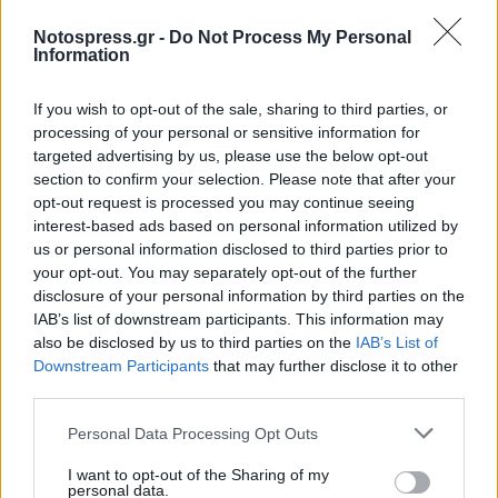
2. Συγκέντρωση Δυνάμεων στη Στερεά
Notospress.gr -
Do Not Process My Personal
Information
Η μάχη καθυστέρησε την τουρκική προέλαση και
If you wish to opt-out of the sale, sharing to third parties, or
έδωσε χρόνο στους επαναστάτες να
processing of your personal or sensitive information for
οργανωθούν καλύτερα στη νότια Ελλάδα,
targeted advertising by us, please use the below opt-out
ιδιαίτερα στην Πελοπόννησο.
section to confirm your selection. Please note that after your
opt-out request is processed you may continue seeing
interest-based ads based on personal information utilized by
3. Μύθος και Ιστορική Μνήμη
us or personal information disclosed to third parties prior to
your opt-out. You may separately opt-out of the further
Ο Αθανάσιος Διάκος αναδείχθηκε σε λαϊκό ήρωα,
disclosure of your personal information by third parties on the
με τραγούδια, ποιήματα και σχολικά εγχειρίδια
IAB’s list of downstream participants. This information may
να εξυμνούν τη θυσία του. Έγινε σύμβολο της
also be disclosed by us to third parties on the
IAB’s List of
Downstream Participants
that may further disclose it to other
ελευθερίας και της εθνικής αξιοπρέπειας.
third parties.
4. Διεθνής Συγκίνηση
Personal Data Processing Opt Outs
Η βαρβαρότητα της εκτέλεσης προκάλεσε
I want to opt-out of the Sharing of my
personal data.