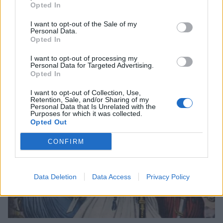
αντιδράσεις και σε φιλελληνικούς κύκλους της
Opted In
Ευρώπης, συμβάλλοντας στην ανάδειξη του
I want to opt-out of the Sale of my
Ελληνικού Ζητήματος ως θέματος διεθνούς
Personal Data.
Opted In
σημασίας.
I want to opt-out of processing my
Personal Data for Targeted Advertising.
Opted In
I want to opt-out of Collection, Use,
Retention, Sale, and/or Sharing of my
Personal Data that Is Unrelated with the
Purposes for which it was collected.
Opted Out
CONFIRM
Data Deletion
Data Access
Privacy Policy