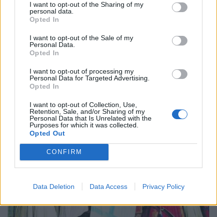
I want to opt-out of the Sharing of my
personal data.
Opted In
Ελλάδα
I want to opt-out of the Sale of my
Personal Data.
Η Ελληνική Επανάσταση του 1821 - Μια
Opted In
διαφορετική αποτίμηση
I want to opt-out of processing my
Personal Data for Targeted Advertising.
25 Μαρτίου 2026 08:25
Opted In
I want to opt-out of Collection, Use,
Retention, Sale, and/or Sharing of my
Personal Data that Is Unrelated with the
Purposes for which it was collected.
Opted Out
CONFIRM
Data Deletion
Data Access
Privacy Policy