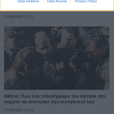
Data Deletion
Data Access
Privacy Policy
Σπάρτη: «Έφυγαν» από κοντά μας…
07/08/2026 14:12
Αθήνα: Πως ένα τελεσίγραφο τον έφτασε στο
σημείο να σκοτώσει την οικογένεια του
07/08/2026 12:29