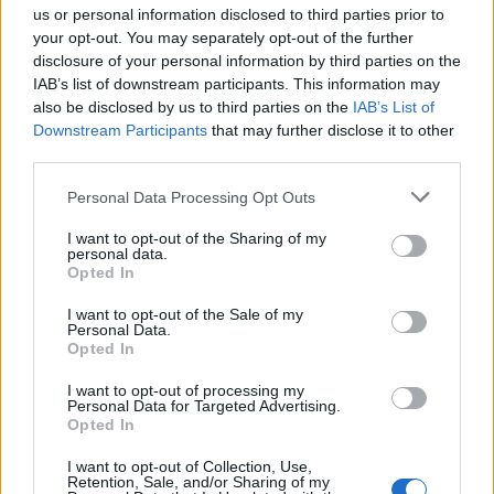
μάθετε πρώτοι
όλες τις ειδήσεις
us or personal information disclosed to third parties prior to
your opt-out. You may separately opt-out of the further
disclosure of your personal information by third parties on the
IAB’s list of downstream participants. This information may
TAGS:
ΑΓΙΟΛΟΓΙΟ
ΕΚΚΛΗΣΙΑ
also be disclosed by us to third parties on the
IAB’s List of
ΠΟΙΟΙ ΓΙΟΡΤΑΖΟΥΝ ΣΗΜΕΡΑ
ΧΡΟΝΙΑ ΠΟΛΛΑ
Downstream Participants
that may further disclose it to other
third parties.
ΕΟΡΤΗ
ΕΟΡΤΟΛΟΓΙΟ
Personal Data Processing Opt Outs
I want to opt-out of the Sharing of my
personal data.
Opted In
I want to opt-out of the Sale of my
Personal Data.
Opted In
I want to opt-out of processing my
Personal Data for Targeted Advertising.
Opted In
I want to opt-out of Collection, Use,
Retention, Sale, and/or Sharing of my