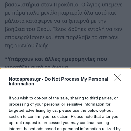
βασανιστήρια στον Προκόπιο. Ο Άγιος υπέμενε
με πάρα πολύ μεγάλη καρτερία όλα αυτό και
μάλιστα κατάφερνε να τα ξεπερνά με την
βοήθεια του Θεού. Τέλος δόθηκε εντολή να τον
αποκεφαλίσουν και έτσι παρέλαβε το στεφάνι
της αιωνίου ζωής.
*Υπάρχουν και άλλες ημερομηνίες που
γιορτάζει αυτό το όνομα.
Notospress.gr -
Do Not Process My Personal
Επίσης σήμερα είναι η Παγκόσμια Ημέρα
Information
Αλλεργίας
.
If you wish to opt-out of the sale, sharing to third parties, or
☀ Ανατολή ήλιου: 06:10 – Δύση ήλιου: 20:50
processing of your personal or sensitive information for
🌔 Σελήνη 12.4 ημερών
targeted advertising by us, please use the below opt-out
section to confirm your selection. Please note that after your
Ακολουθήστε το
notospress.gr
στο Google News και
opt-out request is processed you may continue seeing
interest-based ads based on personal information utilized by