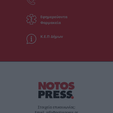
Εφημερεύοντα
Φαρμακεία
Κ.Ε.Π Δήμων
Στοιχεία επικοινωνίας:
Email. info@notospress.gr