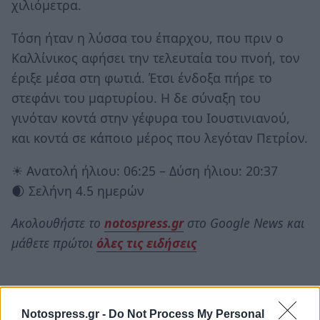
χιλιόμετρα.
Τόση ήταν η λύσσα του έπαρχου, που πριν ο
Καλλίνικος αφήσει την τελευταία του πνοή, τον
έριξε μέσα στη φωτιά. Έτσι ένδοξα πήρε το
στεφάνι του μαρτυρίου. Η δε σύναξη του
γινόταν κοντά στην γέφυρα του Iουστινιανού,
και κοντά σε κάποιο μέρος που λεγόταν Πετρίον.
☀ Ανατολή ήλιου: 06:25 – Δύση ήλιου: 20:37
🌒 Σελήνη 4.5 ημερών
Ακολουθήστε το
notospress.gr
στο Google News και
μάθετε πρώτοι
όλες τις ειδήσεις
TAGS:
ΑΓΙΟΛΟΓΙΟ
ΕΚΚΛΗΣΙΑ
ΕΟΡΤΟΛΟΓΙΟ
Notospress.gr -
Do Not Process My Personal