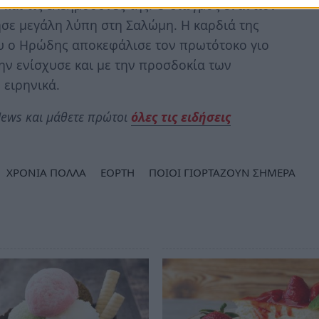
 και τις ελεημοσύνες της. Ο διωγμός εναντίον
ησε μεγάλη λύπη στη Σαλώμη. Η καρδιά της
υ ο Ηρώδης αποκεφάλισε τον πρωτότοκο γιο
την ενίσχυσε και με την προσδοκία των
ειρηνικά.
ews και μάθετε πρώτοι
όλες τις ειδήσεις
ΧΡΟΝΙΑ ΠΟΛΛΑ
ΕΟΡΤΗ
ΠΟΙΟΙ ΓΙΟΡΤΑΖΟΥΝ ΣΗΜΕΡΑ