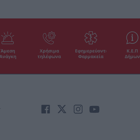
Άμεση
Χρήσιμα
Εφημερεύοντα
Κ.Ε.Π
Ανάγκη
τηλέφωνα
Φαρμακεία
Δήμων
r