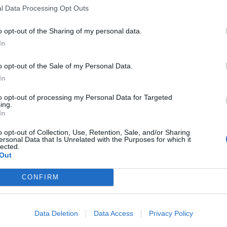
l Data Processing Opt Outs
τη εξαδέλφη της Παναγίας, μητέρας του
τον
Ζεβεδαίο
και γιους τον
Ιάκωβο
και τον
o opt-out of the Sharing of my personal data.
ρμη ευσέβεια, ήταν από τις γυναίκες που
In
εραν στο ταμείο της αποστολικής
o opt-out of the Sale of my Personal Data.
In
πό μητρική φιλοστοργία, που παρακάλεσε
to opt-out of processing my Personal Data for Targeted
ing.
ταία φορά στην Ιερουσαλήμ, να τιμηθούν οι
In
είχε την ιδέα, ότι ο Ιησούς στην Ιερουσαλήμ
o opt-out of Collection, Use, Retention, Sale, and/or Sharing
. Όμως η Σαλώμη, τις στιγμές του φρικτού
ersonal Data that Is Unrelated with the Purposes for which it
lected.
 φίλοι από φόβο είχαν διασκορπιστεί, αυτή,
Out
ταν εκεί και κτυπούσαν από λύπη τα στήθη
ι μια από τις μυροφόρες, στις όποιες ο
CONFIRM
 Ιησού.
Data Deletion
Data Access
Privacy Policy
σίας στην Ιερουσαλήμ, η Σαλώμη