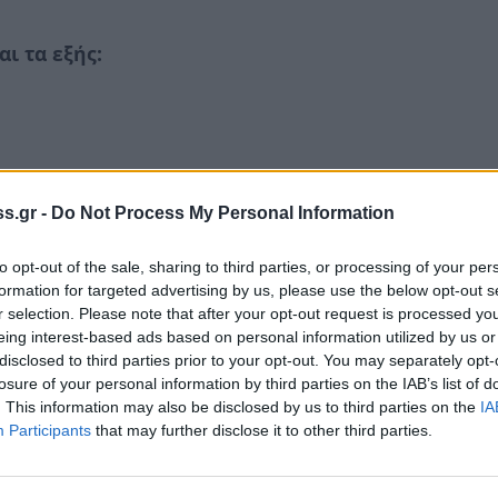
ι τα εξής:
2
s.gr -
Do Not Process My Personal Information
to opt-out of the sale, sharing to third parties, or processing of your per
formation for targeted advertising by us, please use the below opt-out s
ρτυρας
r selection. Please note that after your opt-out request is processed y
eing interest-based ads based on personal information utilized by us or
disclosed to third parties prior to your opt-out. You may separately opt-
ντας επί της Βασιλείας του αυτοκράτορα
losure of your personal information by third parties on the IAB’s list of
θηκε στη φυλακή από τον Πέρση βασιλιά
. This information may also be disclosed by us to third parties on the
IA
ανική πίστη.
Participants
that may further disclose it to other third parties.