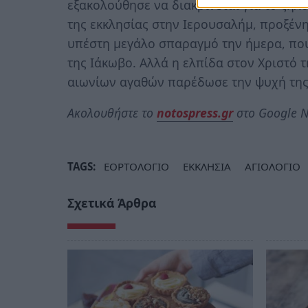
εξακολούθησε να διακρίνεται για το ζήλο
της εκκλησίας στην Ιερουσαλήμ, προξέν
υπέστη μεγάλο σπαραγμό την ήμερα, πο
της Ιάκωβο. Αλλά η ελπίδα στον Χριστό 
αιωνίων αγαθών παρέδωσε την ψυχή της 
Ακολουθήστε το
notospress.gr
στο Google N
TAGS:
ΕΟΡΤΟΛΟΓΙΟ
ΕΚΚΛΗΣΙΑ
ΑΓΙΟΛΟΓΙΟ
Σχετικά Άρθρα