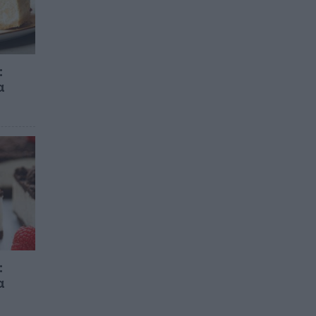
:
α
:
α