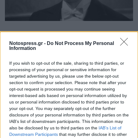
Στα χρόνια της αμερικανικής αυτοεξορίας του,
λόγω μέτριας αγγλικής προφοράς, δεν έκανε
Notospress.gr -
Do Not Process My Personal
Information
θέατρο. Μετά την απελευθέρωση (1945) ως
σκηνοθέτης, θιασάρχης και ηθοποιός, με
If you wish to opt-out of the sale, sharing to third parties, or
επιτυχίες σ' όλα τα είδη ρεπερτορίου. Ανέβασε
processing of your personal or sensitive information for
targeted advertising by us, please use the below opt-out
στην Επίδαυρο και σε μεγάλα θέατρα του
section to confirm your selection. Please note that after your
εξωτερικού και όπερα, όπως τη
Μήδεια
, μία από
opt-out request is processed you may continue seeing
τις καλύτερες σκηνοθεσίες στον κόσμο, με την
interest-based ads based on personal information utilized by
us or personal information disclosed to third parties prior to
αξέχαστη
Μαρία Κάλλας
.
your opt-out. You may separately opt-out of the further
disclosure of your personal information by third parties on the
Ο Αλέξης Μινωτής χρημάτισε καλλιτεχνικός
IAB’s list of downstream participants. This information may
διευθυντής (1964-67) και γενικός διευθυντής
also be disclosed by us to third parties on the
IAB’s List of
Downstream Participants
that may further disclose it to other
(1974-80) του Εθνικού Θεάτρου. Έγραψε τα