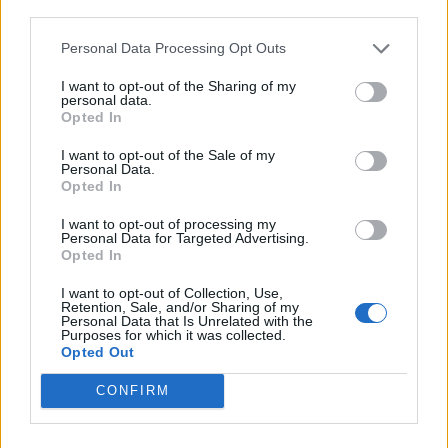
third parties.
δοκίμια
Εμπειρική θεατρική παιδεία
και τιμήθηκε
με πολλές διακρίσεις. Πέθανε, πλήρης ημερών,
Personal Data Processing Opt Outs
στις 11 Νοεμβρίου του 1990.
I want to opt-out of the Sharing of my
personal data.
Opted In
Πηγή:
SanSimera.gr
I want to opt-out of the Sale of my
Personal Data.
Opted In
Ακολουθήστε το
notospress.gr
στο Google News και
μάθετε πρώτοι
όλες τις ειδήσεις
I want to opt-out of processing my
Personal Data for Targeted Advertising.
Opted In
I want to opt-out of Collection, Use,
TAGS:
ΣΑΝ ΣΗΜΕΡΑ
ΑΛΕΞΗΣ ΜΙΝΩΤΗΣ
ΗΘΟΠΟΙΟΣ
Retention, Sale, and/or Sharing of my
Personal Data that Is Unrelated with the
ΣΚΗΝΟΘΕΤΗΣ
Purposes for which it was collected.
Opted Out
CONFIRM