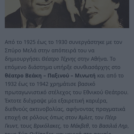
Από το 1925 έως το 1930 συνεργάστηκε με τον
Σπύρο Μελά στην απόπειρά του να
δημιουργήσει
Θέατρο Τέχνης
στην Αθήνα. Το
επόμενο διάστημα υπήρξε συνθιασάρχης στο
θέατρο Βεάκη – Παξινού – Μινωτή
και από το
1932 έως το 1942 χρημάτισε βασικό
πρωταγωνιστικό στέλεχος του Εθνικού Θεάτρου.
Έκτοτε διέγραψε μία εξαιρετική καριέρα,
διεθνούς ακτινοβολίας, αφήνοντας πραγματικά
εποχή σε ρόλους όπως στον
Άμλετ
, τον
Πέερ
Γκυντ
, τους
Βρικόλακες
, το
Μάκβεθ
, το
Βασιλιά Ληρ
,