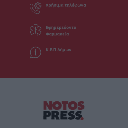
Χρήσιμα τηλέφωνα
Εφημερεύοντα
Φαρμακεία
Κ.Ε.Π Δήμων