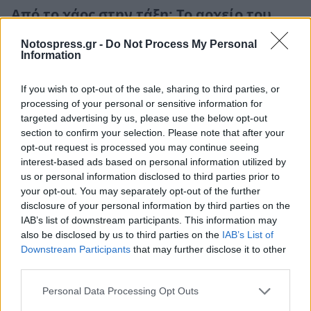
Από το χάος στην τάξη: Το αρχείο του
Δήμου Κορινθίων αποκτά τη θέση που
Notospress.gr -
Do Not Process My Personal
του αξίζει
Information
23 Ιανουαρίου 2026 18:20
If you wish to opt-out of the sale, sharing to third parties, or
processing of your personal or sensitive information for
targeted advertising by us, please use the below opt-out
section to confirm your selection. Please note that after your
opt-out request is processed you may continue seeing
interest-based ads based on personal information utilized by
us or personal information disclosed to third parties prior to
your opt-out. You may separately opt-out of the further
disclosure of your personal information by third parties on the
IAB’s list of downstream participants. This information may
also be disclosed by us to third parties on the
IAB’s List of
Downstream Participants
that may further disclose it to other
third parties.
Personal Data Processing Opt Outs
Οικονομία