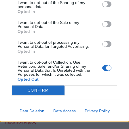
I want to opt-out of the Sharing of my
Για ποιες επιχειρήσεις γίνεται
personal data.
Opted In
υποχρεωτική η ηλεκτρονική τιμολόγηση
I want to opt-out of the Sale of my
22 Ιανουαρίου 2026 11:31
Personal Data.
Opted In
I want to opt-out of processing my
Personal Data for Targeted Advertising.
Opted In
I want to opt-out of Collection, Use,
Retention, Sale, and/or Sharing of my
Personal Data that Is Unrelated with the
Purposes for which it was collected.
Opted Out
CONFIRM
Data Deletion
Data Access
Privacy Policy
Πελοπόννησος