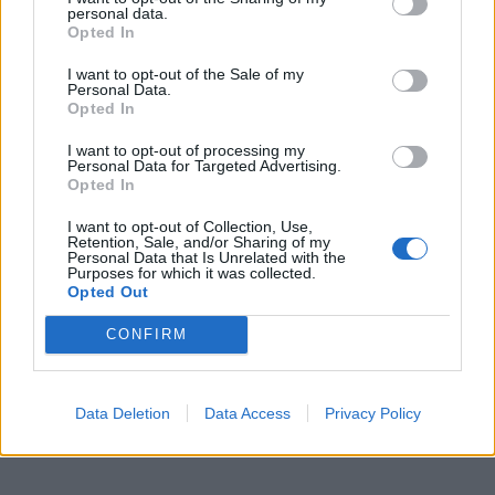
μάθετε πρώτοι
όλες τις ειδήσεις
personal data.
Opted In
I want to opt-out of the Sale of my
Personal Data.
TAGS:
ΕΟΡΤΟΛΟΓΙΟ
ΕΚΚΛΗΣΙΑ
Opted In
ΠΟΙΟΙ ΓΙΟΡΤΑΖΟΥΝ ΣΗΜΕΡΑ
ΧΡΟΝΙΑ ΠΟΛΛΑ
I want to opt-out of processing my
Personal Data for Targeted Advertising.
ΕΟΡΤΗ
ΑΓΙΟΛΟΓΙΟ
Opted In
I want to opt-out of Collection, Use,
Retention, Sale, and/or Sharing of my
Personal Data that Is Unrelated with the
Purposes for which it was collected.
Opted Out
CONFIRM
Data Deletion
Data Access
Privacy Policy