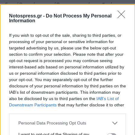
διηγήθηκε όσα συνέβησαν την νύκτα. Εκείνοι
θαύμασαν και δόξασαν τον Θεό. Έπειτα τα
Notospress.gr -
Do Not Process My Personal
Information
κατατεμάχισαν και τα έβαλαν σε δίσκο. Όσοι
μετέλαβαν από την ευλογία του δεσποτικού
If you wish to opt-out of the sale, sharing to third parties, or
κήπου θεραπεύθηκαν από κάθε ασθένεια.
processing of your personal or sensitive information for
targeted advertising by us, please use the below opt-out
Ο δε μακάριος Ευφρόσυνος, την ώρα που οι
section to confirm your selection. Please note that after your
μοναχοί άκουγαν προσεκτικά την διήγηση του
opt-out request is processed you may continue seeing
interest-based ads based on personal information utilized by
ιερέως, άνοιξε την πλάγια θύρα
της εκκλησίας
us or personal information disclosed to third parties prior to
και, φεύγοντας την ανθρώπινη δόξα,
your opt-out. You may separately opt-out of the further
απομακρύνθηκε από την μονή και δεν φάνηκε
disclosure of your personal information by third parties on the
IAB’s list of downstream participants. This information may
ποτέ πιά.
also be disclosed by us to third parties on the
IAB’s List of
Downstream Participants
that may further disclose it to other
☀ Ανατολή ήλιου: 07:03 – Δύση ήλιου: 19:39
third parties.
🌖 Σελήνη 18.8 ημερών
Personal Data Processing Opt Outs
Ακολουθήστε το
notospress.gr
στο Google News και
I want to opt-out of the Sharing of my