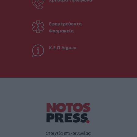
Εφημερεύοντα
Φαρμακεία
Κ.Ε.Π Δήμων
Στοιχεία επικοινωνίας: