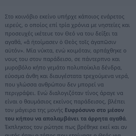
Στο κοινόβιο εκείνο υπήρχε κάποιος ενάρετος
ιερεύς, ο οποίος επί τρία χρόνια με νηστείες και
προσευχές ικέτευε τον Θεό να του δείξει τα
αγαθά, «ἃ ἡτοίμασεν ὁ Θεὸς τοῖς ἀγαπῶσιν
αὐτόν». Μία νύκτα, ενώ κοιμόταν, αρπάχθηκε ο
νους του στον παράδεισο, σε πάντερπνο και
μυροβόλο κήπο γεμάτο πολυποίκιλα δένδρα,
εύοσμα άνθη και διαυγέστατα τρεχούμενα νερά,
που γλώσσα ανθρώπου δεν μπορεί να
περιγράψει. Ενώ διαλογιζόταν τίνος άραγε να
είναι ο θαυμάσιος εκείνος παράδεισος, βλέπει
τον μάγειρα της μονής
Ευφρόσυνο στο μέσον
του κήπου να απολαμβάνει τα άρρητα αγαθά
.
Έκπληκτος τον ρώτησε πως βρέθηκε εκεί και αν
αυτός ήταν ο τόπος που ετοίμασε ο Θεός για