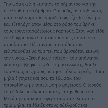
Την ώρα εκείνη κτύπησε το σήμαντρο για την
ακολουθία του όρθρου. Ο ιερεύς, αναπηδώντας
από το κλινάρι του, νόμιζε πως είχε δει όνειρο
και εξεπλάγη όταν μέσα στο ράσο του βρήκε
τους τρεις παραδείσιους καρπούς. Στον ναό είδε
τον Ευφρόσυνο να στέκεται όπως πάντα στο
στασίδι του. Πέφτοντας στα πόδια τον
εκλιπαρούσε να του πει που βρισκόταν εκείνη
την νύκτα. «Εκεί ήμουν, πάτερ», του απάντησε,
«όπου με βρήκες». «Και τι μου έδωσες, δούλε
του Θεού; πες μου», ρώτησε πάλι ο ιερεύς. «Τρία
μήλα ζήτησες και σου τα έδωσα», του
αποκρίθηκε με ταπείνωση ο μάγειρας. Ο ιερεύς
του έβαλε μετάνοια και πήγε στην θέση του.
Μετά την απόλυση έφερε από το κελί του τα
τρία μήλα, τα έδειξε στους αδελφούς και