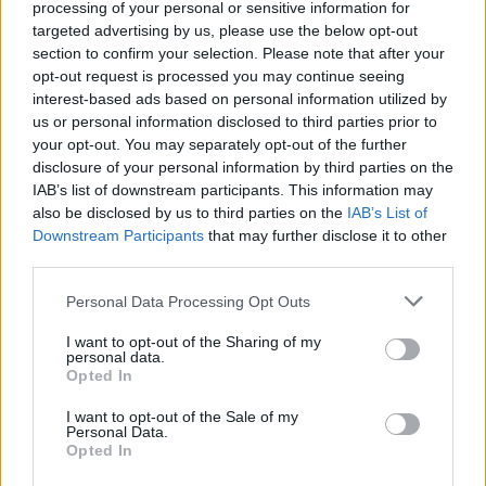
processing of your personal or sensitive information for
*Υπάρχουν και άλλες ημερομηνίες που
targeted advertising by us, please use the below opt-out
section to confirm your selection. Please note that after your
γιορτάζει αυτό το όνομα.
opt-out request is processed you may continue seeing
interest-based ads based on personal information utilized by
☀ Ανατολή ήλιου: 07:08 – Δύση ήλιου: 19:30
us or personal information disclosed to third parties prior to
🌕 Σελήνη 25.2 ημερών
your opt-out. You may separately opt-out of the further
disclosure of your personal information by third parties on the
Ακολουθήστε το
notospress.gr
στο Google News και
IAB’s list of downstream participants. This information may
also be disclosed by us to third parties on the
IAB’s List of
μάθετε πρώτοι
όλες τις ειδήσεις
Downstream Participants
that may further disclose it to other
third parties.
Personal Data Processing Opt Outs
TAGS:
ΕΟΡΤΗ
ΕΟΡΤΟΛΟΓΙΟ
ΑΓΙΟΛΟΓΙΟ
ΕΚΚΛΗΣΙΑ
I want to opt-out of the Sharing of my
ΠΟΙΟΙ ΓΙΟΡΤΑΖΟΥΝ ΣΗΜΕΡΑ
ΧΡΟΝΙΑ ΠΟΛΛΑ
personal data.
Opted In
I want to opt-out of the Sale of my
Personal Data.
Opted In