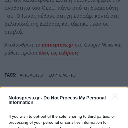
αγαθότητα του Θεού, πάνω από τη δικαιοσύνη
Του. Ο Ιωνάς πέθανε στη γη Σαραάρ, κοντά στη
βελανιδιά της Δεβόρας και τάφηκε μέσα σε
σπηλιά.
Ακολουθήστε το
notospress.gr
στο Google News και
μάθετε πρώτοι
όλες τις ειδήσεις
TAGS:
ΑΓΙΟΛΟΓΙΟ
ΕΟΡΤΟΛΟΓΙΟ
Notospress.gr -
Do Not Process My Personal
Information
If you wish to opt-out of the sale, sharing to third parties, or
processing of your personal or sensitive information for