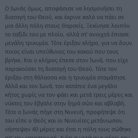
Ο Ιωνάς όμως, αποφάσισε να λησμονήσει τη
διαταγή του Θεού, και έκρινε καλό να πάει σε
μια άλλη πόλη στους Θαρσείς. Ξεκίνησε λοιπόν
το ταξίδι του με πλοίο, αλλά στ’ ανοιχτά έπιασε
μεγάλη τρικυμία. Τότε έριξαν κλήρο, για να δουν
ποιος είναι υπεύθυνος του κακού που τους
βρήκε. Και ο κλήρος έπεσε στον Ιωνά, που είχε
παρακούσει τη διαταγή του Θεού. Τότε τον
έριξαν στη θάλασσα και η τρικυμία σταμάτησε.
Αλλά και τον Ιωνά, τον κατάπιε ένα μεγάλο
κήτος χωρίς να τον φάει και μετά τρεις μέρες και
νύκτες τον έβγαλε στην ξηρά σώο και αβλαβή.
Τότε ο Ιωνάς πήγε στη Νινευή, προφήτεψε ότι
του είπε ο Θεός και οι Νινευίτες μετάνιωσαν,
νήστεψαν 40 μέρες και έτσι η πόλη τους σώθηκε
απ’ την καταστροφή. Διότι η μετάνοια φέρει την