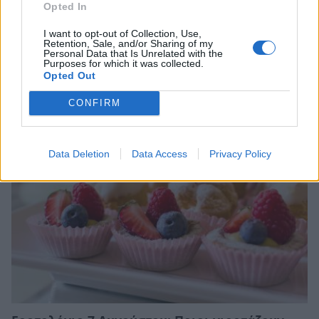
Opted In
I want to opt-out of Collection, Use,
Retention, Sale, and/or Sharing of my
Personal Data that Is Unrelated with the
Purposes for which it was collected.
Σχετικά Άρθρα
Opted Out
CONFIRM
Data Deletion
Data Access
Privacy Policy