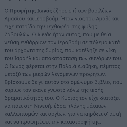
Ο
Προφήτης Ιωνάς
έζησε επί των βασιλέων
Αμασίου και Ιεροβοάμ. Ήταν γιος του Αμαθί και
είχε πατρίδα την Γεχθοφέρ, της φυλής
Ζαβουλών. Ο Ιωνάς ήταν αυτός, που με θεία
νεύση ενθάρρυνε τον Ιεροβοάμ σε πόλεμο κατά
του άρχοντα της Συρίας, που κατέληξε σε νίκη
του Ισραήλ και αποκατάσταση των συνόρων του.
Ο Ιωνάς φέρεται στην Παλαιά Διαθήκη, πέμπτος
μεταξύ των μικρών λεγόμενων προφητών.
Βρίσκουμε δε γι’ αυτόν στο ομώνυμο βιβλίο, που
κυρίως τον έκανε γνωστό λόγω της ιερής
δραματικότητός του. Ο Κύριος τον είχε διατάξει
να πάει στη Νινευή, έδρα πλάνης μάταιων
καλλωπισμών και οργίων, για να κηρύξει σ’ αυτή
και να προφητέψει την καταστροφή της.