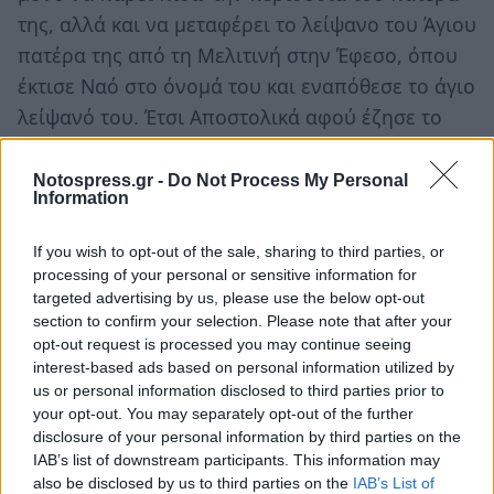
της, αλλά και να μεταφέρει το λείψανο του Άγιου
πατέρα της από τη Μελιτινή στην Έφεσο, όπου
έκτισε Ναό στο όνομά του και εναπόθεσε το άγιο
λείψανό του. Έτσι Αποστολικά αφού έζησε το
υπόλοιπο της ζωής της η Καλλισθένη, απεβίωσε
ειρηνικά.
Notospress.gr -
Do Not Process My Personal
Information
Ακολουθήστε το
notospress.gr
στο Google News και
If you wish to opt-out of the sale, sharing to third parties, or
μάθετε πρώτοι
όλες τις ειδήσεις
processing of your personal or sensitive information for
targeted advertising by us, please use the below opt-out
section to confirm your selection. Please note that after your
TAGS:
ΑΓΙΟΛΟΓΙΟ
ΕΚΚΛΗΣΙΑ
opt-out request is processed you may continue seeing
interest-based ads based on personal information utilized by
ΠΟΙΟΙ ΓΙΟΡΤΑΖΟΥΝ ΣΗΜΕΡΑ
ΧΡΟΝΙΑ ΠΟΛΛΑ
us or personal information disclosed to third parties prior to
your opt-out. You may separately opt-out of the further
ΕΟΡΤΗ
ΕΟΡΤΟΛΟΓΙΟ
disclosure of your personal information by third parties on the
IAB’s list of downstream participants. This information may
also be disclosed by us to third parties on the
IAB’s List of