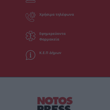
Χρήσιμα τηλέφωνα
Εφημερεύοντα
Φαρμακεία
Κ.Ε.Π Δήμων